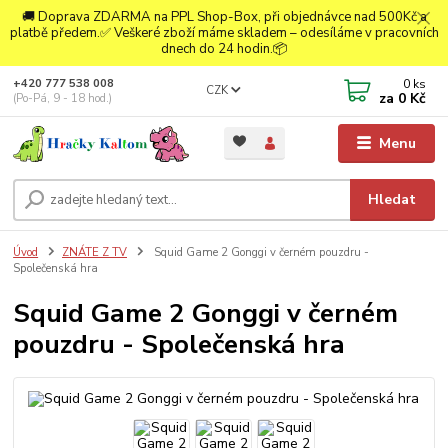
🚚 Doprava ZDARMA na PPL Shop-Box, při objednávce nad 500Kč a
platbě předem.✅ Veškeré zboží máme skladem – odesíláme v pracovních
dnech do 24 hodin.📦
0
ks
+420 777 538 008
CZK
za
0 Kč
(Po-Pá, 9 - 18 hod.)
Menu
Hledat
Úvod
ZNÁTE Z TV
Squid Game 2 Gonggi v černém pouzdru -
Společenská hra
Squid Game 2 Gonggi v černém
pouzdru - Společenská hra