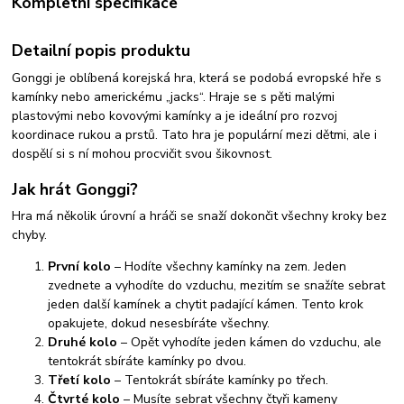
Kompletní specifikace
Detailní popis produktu
Gonggi je oblíbená korejská hra, která se podobá evropské hře s
kamínky nebo americkému „jacks“. Hraje se s pěti malými
plastovými nebo kovovými kamínky a je ideální pro rozvoj
koordinace rukou a prstů. Tato hra je populární mezi dětmi, ale i
dospělí si s ní mohou procvičit svou šikovnost.
Jak hrát Gonggi?
Hra má několik úrovní a hráči se snaží dokončit všechny kroky bez
chyby.
První kolo
– Hodíte všechny kamínky na zem. Jeden
zvednete a vyhodíte do vzduchu, mezitím se snažíte sebrat
jeden další kamínek a chytit padající kámen. Tento krok
opakujete, dokud nesesbíráte všechny.
Druhé kolo
– Opět vyhodíte jeden kámen do vzduchu, ale
tentokrát sbíráte kamínky po dvou.
Třetí kolo
– Tentokrát sbíráte kamínky po třech.
Čtvrté kolo
– Musíte sebrat všechny čtyři kameny