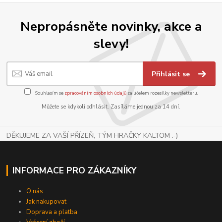
Nepropásněte novinky, akce a
slevy!
Přihlásit se
Souhlasím se
zpracováním osobních údajů
za účelem rozesílky newsletteru.
Můžete se kdykoli odhlásit. Zasíláme jednou za 14 dní.
DĚKUJEME ZA VAŠÍ PŘÍZEŇ, TÝM HRAČKY KALTOM .-)
INFORMACE PRO ZÁKAZNÍKY
O nás
Jak nakupovat
Doprava a platba