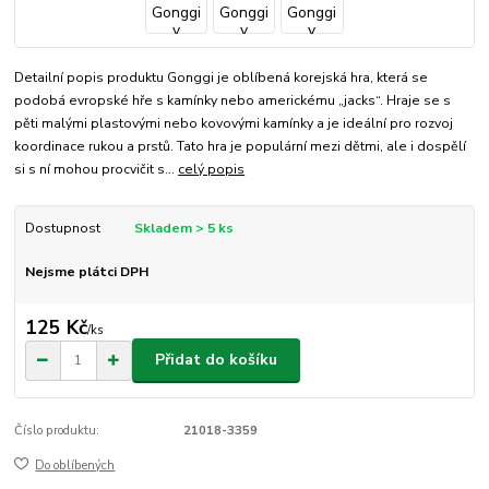
Detailní popis produktu Gonggi je oblíbená korejská hra, která se
podobá evropské hře s kamínky nebo americkému „jacks“. Hraje se s
pěti malými plastovými nebo kovovými kamínky a je ideální pro rozvoj
koordinace rukou a prstů. Tato hra je populární mezi dětmi, ale i dospělí
si s ní mohou procvičit s...
celý popis
Dostupnost
Skladem > 5 ks
Nejsme plátci DPH
125 Kč
/
ks
Přidat do košíku
Číslo produktu:
21018-3359
Do oblíbených