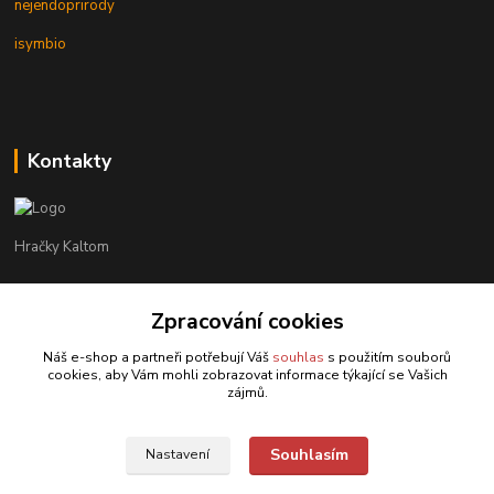
nejendoprirody
isymbio
Kontakty
Hračky Kaltom
Hračky Kaltom
+420 777 538 008
Zpracování cookies
(Po-Pá, 9 - 18 hod.)
Náš e-shop a partneři potřebují Váš
souhlas
s použitím souborů
cookies, aby Vám mohli zobrazovat informace týkající se Vašich
hrackykaltom@gmail.com
zájmů.
Souhlasím
Nastavení