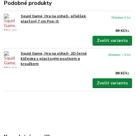
Podobné produkty
Squid Game, Hra na oliheň- přívěšek
Skladem 2 ks
plastový 7 cm Pop-it
89 Kč
/
ks
Zvolit variantu
Squid Game, Hra na oliheň- 2D černá
Skladem > 5 ks
klíčenka s plastovým poutkem a
kroužkem
89 Kč
/
ks
Zvolit variantu