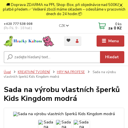
🚚 Doprava ZDARMA na PPL Shop-Box, při objednávce nad 500Kč a
platbě předem.✅ Veškeré zboží máme skladem – odesíláme v pracovních
dnech do 24 hodin.📦
0
ks
+420 777 538 008
CZK
za
0 Kč
(Po-Pá, 9 - 18 hod.)
Menu
Hledat
Úvod
KREATIVNÍ TVOŘENÍ
HRY NA PROFESE
Sada na výrobu
vlastních šperků Kids Kingdom modrá
Sada na výrobu vlastních šperků
Kids Kingdom modrá