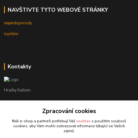
NAVŠTIVTE TYTO WEBOVÉ STRÁNKY
nejendoprirody
isymbio
Kontakty
Hračky Kaltom
Hračky Kaltom
Zpracování cookies
+420 777 538 008
(Po-Pá, 9 - 18 hod.)
Náš e-shop a partneři potřebují Váš
souhlas
s použitím souborů
cookies, aby Vám mohli zobrazovat informace týkající se Vašich
hrackykaltom@gmail.com
zájmů.