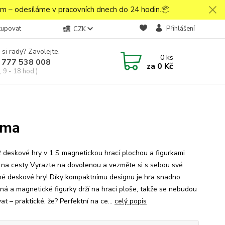
 – odesíláme v pracovních dnech do 24 hodin.📦
kupovat
Přihlášení
CZK
 si rady? Zavolejte.
0
ks
 777 538 008
za
0 Kč
 9 - 18 hod.)
áma
2 deskové hry v 1 S magnetickou hrací plochou a figurkami
í na cesty Vyrazte na dovolenou a vezměte si s sebou své
né deskové hry! Díky kompaktnímu designu je hra snadno
ná a magnetické figurky drží na hrací ploše, takže se nebudou
t – praktické, že? Perfektní na ce...
celý popis