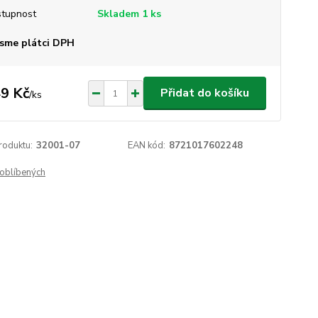
tupnost
Skladem 1 ks
sme plátci DPH
9 Kč
Přidat do košíku
/
ks
roduktu:
32001-07
EAN kód:
8721017602248
oblíbených