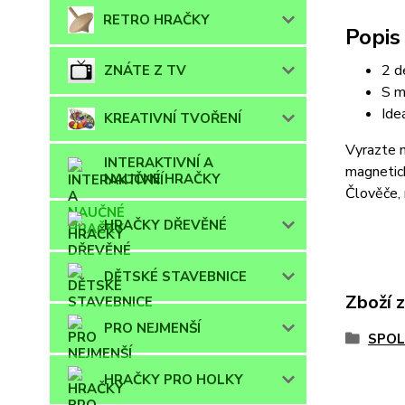
RETRO HRAČKY
Popis
2 d
ZNÁTE Z TV
S m
Ide
KREATIVNÍ TVOŘENÍ
Vyrazte 
INTERAKTIVNÍ A
magnetick
NAUČNÉ HRAČKY
Člověče, 
HRAČKY DŘEVĚNÉ
DĚTSKÉ STAVEBNICE
Zboží 
PRO NEJMENŠÍ
SPOL
HRAČKY PRO HOLKY