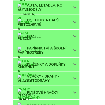
AUTA, LETADLA, RC
MODELY
PISTOLKY A DALŠÍ
ZBRANĚ
PUZZLE
PAPÍRNICTVÍ A ŠKOLNÍ
POTŘEBY
KLÍČENKY A DOPLŇKY
VLÁČKY - DRÁHY -
AUTODRÁHY
PLYŠOVÉ HRAČKY