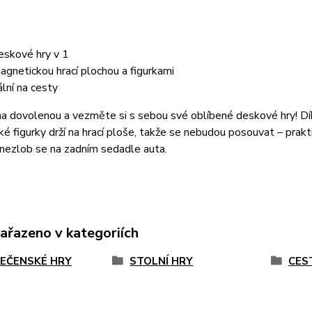
eskové hry v 1
agnetickou hrací plochou a figurkami
ální na cesty
na dovolenou a vezměte si s sebou své oblíbené deskové hry! D
é figurky drží na hrací ploše, takže se nebudou posouvat – prakt
nezlob se na zadním sedadle auta.
zařazeno v kategoriích
EČENSKÉ HRY
STOLNÍ HRY
CES