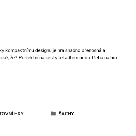
íky kompaktnímu designu je hra snadno přenosná a
ické, že? Perfektní na cesty letadlem nebo třeba na hru
TOVNÍ HRY
ŠACHY