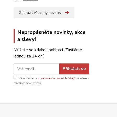
Zobrazit všechny novinky
Nepropásněte novinky, akce
a slevy!
Můžete se kdykoli odhlásit. Zasíláme
jednou za 14 dní.
Přihlásit se
Souhlasím se
zpracováním osobních údajů
za účelem
rozesílky newsletteru.