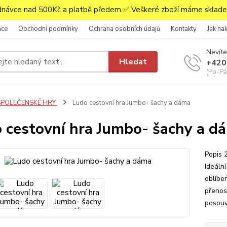
ávce nad 500Kč a platbě předem.✅ Veškeré zboží máme skladem
ace
Obchodní podmínky
Ochrana osobních údajů
Kontakty
Jak na
Nevíte
Hledat
+420
(Po-Pá,
SPOLEČENSKÉ HRY
Ludo cestovní hra Jumbo- šachy a dáma
 cestovní hra Jumbo- šachy a d
Popis 
Ideáln
oblíbe
přenos
posouva