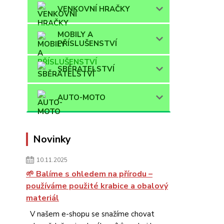
VENKOVNÍ HRAČKY
MOBILY A
PŘÍSLUŠENSTVÍ
SBĚRATELSTVÍ
AUTO-MOTO
Novinky
10.11.2025
🌱 Balíme s ohledem na přírodu –
používáme použité krabice a obalový
materiál
V našem e-shopu se snažíme chovat