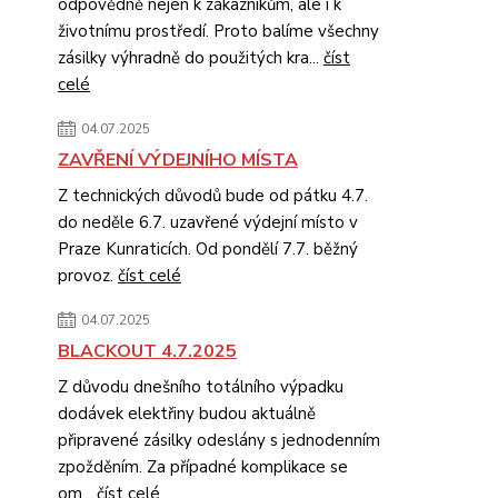
odpovědně nejen k zákazníkům, ale i k
životnímu prostředí. Proto balíme všechny
zásilky výhradně do použitých kra...
číst
celé
04.07.2025
ZAVŘENÍ VÝDEJNÍHO MÍSTA
Z technických důvodů bude od pátku 4.7.
do neděle 6.7. uzavřené výdejní místo v
Praze Kunraticích. Od pondělí 7.7. běžný
provoz.
číst celé
04.07.2025
BLACKOUT 4.7.2025
Z důvodu dnešního totálního výpadku
dodávek elektřiny budou aktuálně
připravené zásilky odeslány s jednodenním
zpožděním. Za případné komplikace se
om...
číst celé