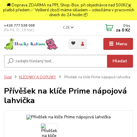
🚚 Doprava ZDARMA na PPL Shop-Box, při objednávce nad 500Kč a
platbě předem.✅ Veškeré zboží máme skladem – odesíláme v pracovních
dnech do 24 hodin.📦
0
ks
+420 777 538 008
CZK
za
0 Kč
(Po-Pá, 9 - 18 hod.)
Menu
Hledat
Úvod
KLÍČENKY A DOPLŇKY
Přívěšek na klíče Prime nápojová lahvička
Přívěšek na klíče Prime nápojová
lahvička