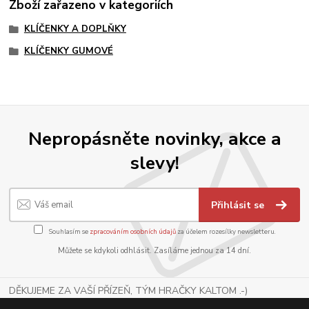
Zboží zařazeno v kategoriích
KLÍČENKY A DOPLŇKY
KLÍČENKY GUMOVÉ
Nepropásněte novinky, akce a
slevy!
Přihlásit se
Souhlasím se
zpracováním osobních údajů
za účelem rozesílky newsletteru.
Můžete se kdykoli odhlásit. Zasíláme jednou za 14 dní.
DĚKUJEME ZA VAŠÍ PŘÍZEŇ, TÝM HRAČKY KALTOM .-)