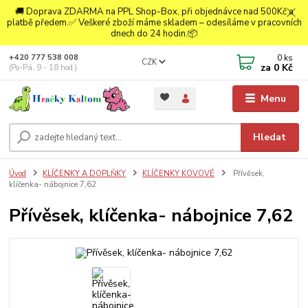
🚚 Doprava ZDARMA na PPL Shop-Box, při objednávce nad 500Kč a
platbě předem.✅ Veškeré zboží máme skladem – odesíláme v pracovních
dnech do 24 hodin.📦
0
ks
+420 777 538 008
CZK
za
0 Kč
(Po-Pá, 9 - 18 hod.)
Menu
Hledat
Úvod
KLÍČENKY A DOPLŇKY
KLÍČENKY KOVOVÉ
Přívěsek,
klíčenka- nábojnice 7,62
Přívěsek, klíčenka- nábojnice 7,62