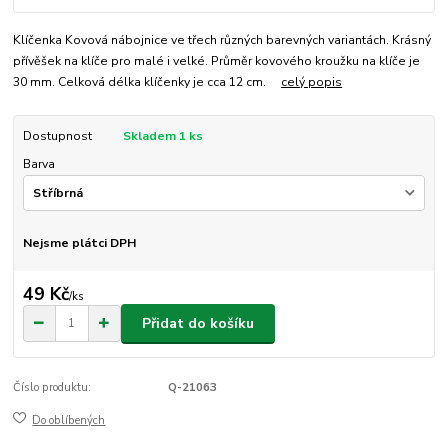
Klíčenka Kovová nábojnice ve třech různých barevných variantách. Krásný
přívěšek na klíče pro malé i velké. Průměr kovového kroužku na klíče je
30 mm. Celková délka klíčenky je cca 12 cm.
celý popis
Dostupnost
Skladem 1 ks
Barva
Nejsme plátci DPH
49 Kč
/
ks
Přidat do košíku
Číslo produktu:
Q-21063
Do oblíbených