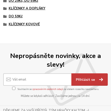
DO 29Kč, DO 59Kč
KLÍČENKY A DOPLŇKY
DO 59Kč
KLÍČENKY KOVOVÉ
Nepropásněte novinky, akce a
slevy!
Přihlásit se
Souhlasím se
zpracováním osobních údajů
za účelem rozesílky newsletteru.
Můžete se kdykoli odhlásit. Zasíláme jednou za 14 dní.
DĚKUJEME ZA VAŠÍ PŘÍZEŇ, TÝM HRAČKY KALTOM .-)