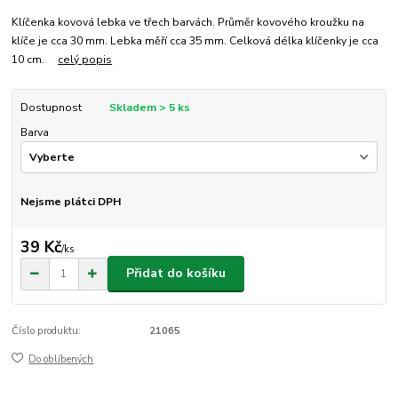
Klíčenka kovová lebka ve třech barvách. Průměr kovového kroužku na
klíče je cca 30 mm. Lebka měří cca 35 mm. Celková délka klíčenky je cca
10 cm.
celý popis
Dostupnost
Skladem > 5 ks
Barva
Nejsme plátci DPH
39 Kč
/
ks
Přidat do košíku
Číslo produktu:
21065
Do oblíbených