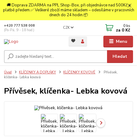
🚚 Doprava ZDARMA na PPL Shop-Box, při objednávce nad 500Kč a
platbě předem.✅ Veškeré zboží máme skladem – odesíláme v pracovních
dnech do 24 hodin.📦
0
ks
+420 777 538 008
CZK
za
0 Kč
(Po-Pá, 9 - 18 hod.)
Menu
Hledat
Úvod
KLÍČENKY A DOPLŇKY
KLÍČENKY KOVOVÉ
Přívěsek,
klíčenka- Lebka kovová
Přívěsek, klíčenka- Lebka kovová