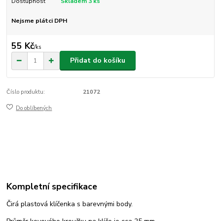
Dostupnost
Skladem 3 ks
Nejsme plátci DPH
55 Kč
/
ks
Přidat do košíku
Číslo produktu:
21072
Do oblíbených
Kompletní specifikace
Čirá plastová klíčenka s barevnými body.