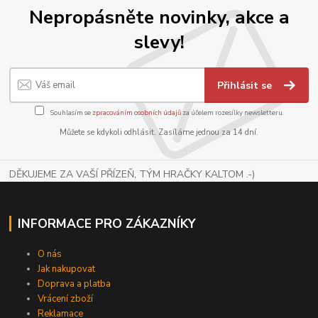
Nepropásněte novinky, akce a
slevy!
Přihlásit se
Souhlasím se
zpracováním osobních údajů
za účelem rozesílky newsletteru.
Můžete se kdykoli odhlásit. Zasíláme jednou za 14 dní.
DĚKUJEME ZA VAŠÍ PŘÍZEŇ, TÝM HRAČKY KALTOM .-)
INFORMACE PRO ZÁKAZNÍKY
O nás
Jak nakupovat
Doprava a platba
Vrácení zboží
Reklamace