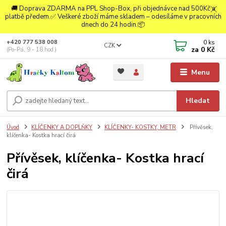
🚚 Doprava ZDARMA na PPL Shop-Box, při objednávce nad 500Kč a
platbě předem.✅ Veškeré zboží máme skladem – odesíláme v pracovních
dnech do 24 hodin.📦
0
ks
+420 777 538 008
CZK
za
0 Kč
(Po-Pá, 9 - 18 hod.)
Menu
Hledat
Úvod
KLÍČENKY A DOPLŇKY
KLÍČENKY- KOSTKY, METR
Přívěsek,
klíčenka- Kostka hrací čirá
Přívěsek, klíčenka- Kostka hrací
čirá