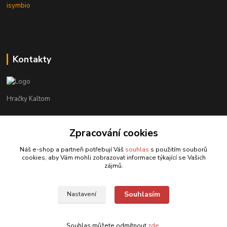
isymbio
Kontakty
Hračky Kaltom
Hračky Kaltom
+420 777 538 008
Zpracování cookies
(Po-Pá, 9 - 18 hod.)
Náš e-shop a partneři potřebují Váš
souhlas
s použitím souborů
cookies, aby Vám mohli zobrazovat informace týkající se Vašich
hrackykaltom@gmail.com
zájmů.
Souhlasím
Nastavení
Souhlas můžete odmítnout
zde
.