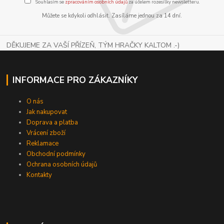
Souhlasím se
zpracováním osobních údajů
za účelem rozesílky newsletteru.
Můžete se kdykoli odhlásit. Zasíláme jednou za 14 dní.
DĚKUJEME ZA VAŠÍ PŘÍZEŇ, TÝM HRAČKY KALTOM .-)
INFORMACE PRO ZÁKAZNÍKY
O nás
Jak nakupovat
Doprava a platba
Vrácení zboží
Reklamace
Obchodní podmínky
Ochrana osobních údajů
Kontakty