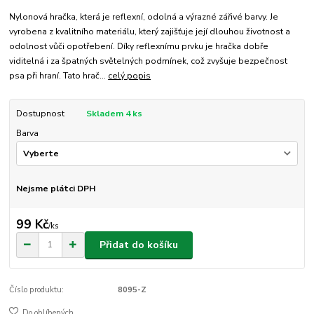
Nylonová hračka, která je reflexní, odolná a výrazné zářivé barvy. Je
vyrobena z kvalitního materiálu, který zajišťuje její dlouhou životnost a
odolnost vůči opotřebení. Díky reflexnímu prvku je hračka dobře
viditelná i za špatných světelných podmínek, což zvyšuje bezpečnost
psa při hraní. Tato hrač...
celý popis
Dostupnost
Skladem 4 ks
Barva
Nejsme plátci DPH
99 Kč
/
ks
Přidat do košíku
Číslo produktu:
8095-Z
Do oblíbených