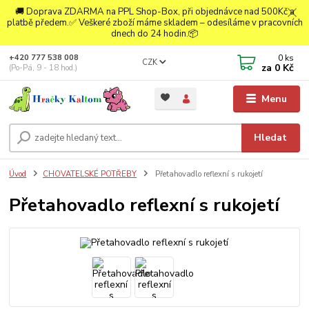
🚚 Doprava ZDARMA na PPL Shop-Box, při objednávce nad 500Kč a
platbě předem.✅ Veškeré zboží máme skladem – odesíláme v pracovních
dnech do 24 hodin.📦
0
ks
+420 777 538 008
CZK
za
0 Kč
(Po-Pá, 9 - 18 hod.)
Menu
Hledat
Úvod
CHOVATELSKÉ POTŘEBY
Přetahovadlo reflexní s rukojetí
Přetahovadlo reflexní s rukojetí