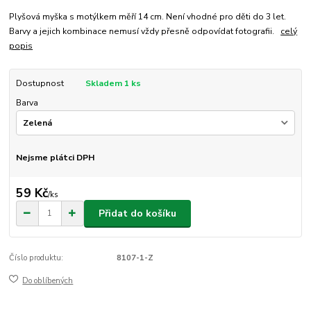
Plyšová myška s motýlkem měří 14 cm. Není vhodné pro děti do 3 let.
Barvy a jejich kombinace nemusí vždy přesně odpovídat fotografii.
celý
popis
Dostupnost
Skladem 1 ks
Barva
Nejsme plátci DPH
59 Kč
/
ks
Přidat do košíku
Číslo produktu:
8107-1-Z
Do oblíbených