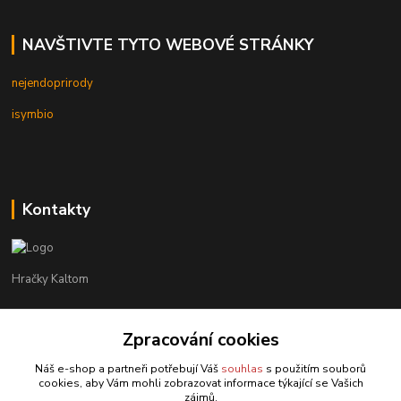
NAVŠTIVTE TYTO WEBOVÉ STRÁNKY
nejendoprirody
isymbio
Kontakty
Hračky Kaltom
Hračky Kaltom
+420 777 538 008
Zpracování cookies
(Po-Pá, 9 - 18 hod.)
Náš e-shop a partneři potřebují Váš
souhlas
s použitím souborů
cookies, aby Vám mohli zobrazovat informace týkající se Vašich
hrackykaltom@gmail.com
zájmů.