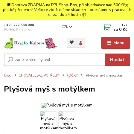
🚚 Doprava ZDARMA na PPL Shop-Box, při objednávce nad 500Kč a
platbě předem.✅ Veškeré zboží máme skladem – odesíláme v pracovních
dnech do 24 hodin.📦
0
ks
+420 777 538 008
CZK
za
0 Kč
(Po-Pá, 9 - 18 hod.)
Menu
Hledat
Úvod
CHOVATELSKÉ POTŘEBY
KOČKY
Plyšová myš s motýlkem
Plyšová myš s motýlkem