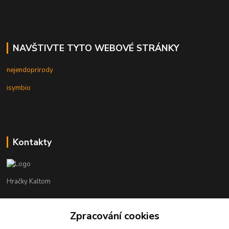
NAVŠTIVTE TYTO WEBOVÉ STRÁNKY
nejendoprirody
isymbio
Kontakty
Hračky Kaltom
Hračky Kaltom
Zpracování cookies
+420 777 538 008
(Po-Pá, 9 - 18 hod.)