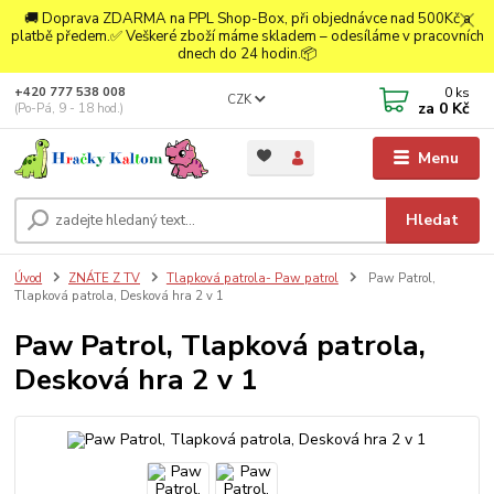
🚚 Doprava ZDARMA na PPL Shop-Box, při objednávce nad 500Kč a
platbě předem.✅ Veškeré zboží máme skladem – odesíláme v pracovních
dnech do 24 hodin.📦
0
ks
+420 777 538 008
CZK
za
0 Kč
(Po-Pá, 9 - 18 hod.)
Menu
Hledat
Úvod
ZNÁTE Z TV
Tlapková patrola- Paw patrol
Paw Patrol,
Tlapková patrola, Desková hra 2 v 1
Paw Patrol, Tlapková patrola,
Desková hra 2 v 1