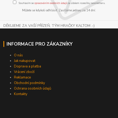
Souhlasím se
zpracováním osobních údajů
za účelem rozesílky newsletteru.
Můžete se kdykoli odhlásit. Zasíláme jednou za 14 dní.
DĚKUJEME ZA VAŠÍ PŘÍZEŇ, TÝM HRAČKY KALTOM .-)
INFORMACE PRO ZÁKAZNÍKY
O nás
Jak nakupovat
Doprava a platba
Vrácení zboží
Reklamace
Obchodní podmínky
Ochrana osobních údajů
Kontakty