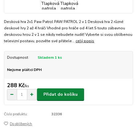
Desková hra 2v1 Paw Patrol PAW PATROL 2 v 1 Desková hra 2 různé
deskové hry 2 až 4 hráči Vhodné pro hráče od 4 let S touto zábavnou
deskovou hrou 2 v 1 se nikdy nebudete nudit! Vyberte si svou oblíbenou
televizní postavu, pozvěte své přátele...
celý popis
Dostupnost
Skladem 1 ks
Nejsme plátci DPH
288 Kč
/
ks
Přidat do košíku
Číslo produktu:
32336
Do oblíbených