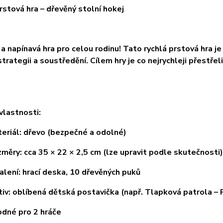
rstová hra – dřevěný stolní hokej
a napínavá hra pro celou rodinu! Tato rychlá prstová hra je
 strategii a soustředění. Cílem hry je co nejrychleji přestř
 vlastnosti:
iál: dřevo (bezpečné a odolné)
y: cca 35 × 22 × 2,5 cm (lze upravit podle skutečnosti)
ení: hrací deska, 10 dřevěných puků
: oblíbená dětská postavička (např. Tlapková patrola – 
né pro 2 hráče