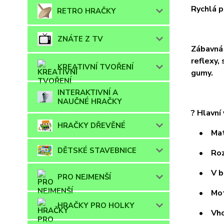
Rychlá p
RETRO HRAČKY
ZNÁTE Z TV
Zábavná 
reflexy,
KREATIVNÍ TVOŘENÍ
gumy.
INTERAKTIVNÍ A
NAUČNÉ HRAČKY
? Hlavní
HRAČKY DŘEVĚNÉ
• Mater
DĚTSKÉ STAVEBNICE
• Rozměr
• V bal
PRO NEJMENŠÍ
• Motiv
HRAČKY PRO HOLKY
• Vhod