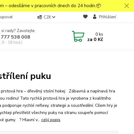
 – odesíláme v pracovních dnech do 24 hodin.📦
kupovat
Přihlášení
CZK
 si rady? Zavolejte.
0
ks
 777 538 008
za
0 Kč
 9 - 18 hod.)
třílení puku
 prstová hra – dřevěný stolní hokej Zábavná a napínavá hra
ou rodinu! Tato rychlá prstová hra je vyrobena z kvalitního
 podporuje rychlé reflexy, strategii a soustředění. Cílem hry je
rychleji přestřelit všechny puky na stranu soupeře pomocí
ké gumy. ? Hlavní v...
celý popis