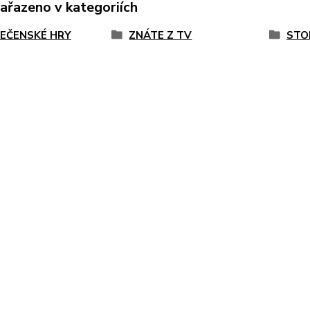
zařazeno v kategoriích
EČENSKÉ HRY
ZNÁTE Z TV
STO