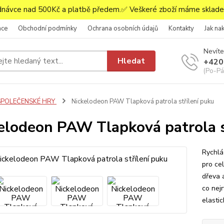
ávce nad 500Kč a platbě předem.✅ Veškeré zboží máme skladem
ace
Obchodní podmínky
Ochrana osobních údajů
Kontakty
Jak na
Nevíte
Hledat
+420
(Po-Pá,
SPOLEČENSKÉ HRY
Nickelodeon PAW Tlapková patrola střílení puku
elodeon PAW Tlapková patrola s
Rychlá
pro cel
dřeva a
co nej
elastic