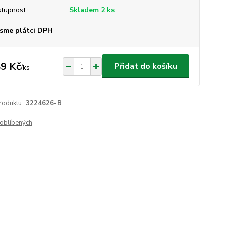
tupnost
Skladem 2 ks
sme plátci DPH
9 Kč
Přidat do košíku
/
ks
roduktu:
3224626-B
oblíbených