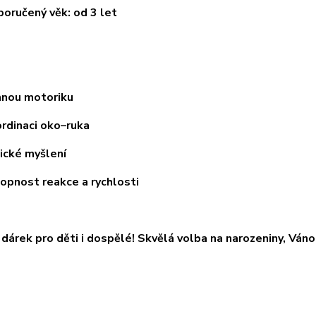
učený věk: od 3 let
ou motoriku
inaci oko–ruka
ké myšlení
nost reakce a rychlosti
í dárek pro děti i dospělé! Skvělá volba na narozeniny, Ván