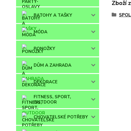
Zboží 
SPOL
BATOHY A TAŠKY
MÓDA
PONOŽKY
DŮM A ZAHRADA
DEKORACE
FITNESS, SPORT,
OUTDOOR
CHOVATELSKÉ POTŘEBY