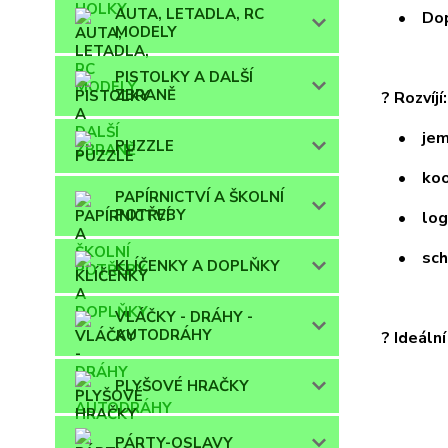
AUTA, LETADLA, RC
• Dopor
MODELY
PISTOLKY A DALŠÍ
ZBRANĚ
? Rozvíjí:
• jemn
PUZZLE
• koord
PAPÍRNICTVÍ A ŠKOLNÍ
POTŘEBY
• logic
• schop
KLÍČENKY A DOPLŇKY
VLÁČKY - DRÁHY -
AUTODRÁHY
? Ideáln
PLYŠOVÉ HRAČKY
PÁRTY-OSLAVY