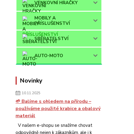
VENKOVNÍ HRAČKY
MOBILY A
PŘÍSLUŠENSTVÍ
SBĚRATELSTVÍ
AUTO-MOTO
Novinky
10.11.2025
🌱 Balíme s ohledem na přírodu –
používáme použité krabice a obalový
materiál
V našem e-shopu se snažíme chovat
odpovědně nejen k zákazníkům, ale i k