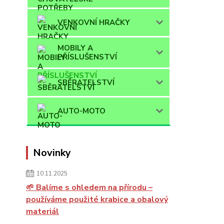
VENKOVNÍ HRAČKY
MOBILY A
PŘÍSLUŠENSTVÍ
SBĚRATELSTVÍ
AUTO-MOTO
Novinky
10.11.2025
🌱 Balíme s ohledem na přírodu –
používáme použité krabice a obalový
materiál