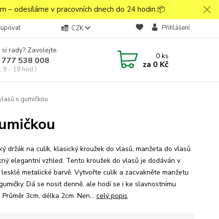
 – odesíláme v pracovních dnech do 24 hodin.📦
kupovat
Přihlášení
CZK
 si rady? Zavolejte.
0
ks
 777 538 008
za
0 Kč
 9 - 18 hod.)
vlasů s gumičkou
gumičkou
ký držák na culík, klasický kroužek do vlasů, manžeta do vlasů
kný elegantní vzhled. Tento kroužek do vlasů je dodáván v
 lesklé metalické barvě. Vytvořte culík a zacvakněte manžetu
gumičky. Dá se nosit denně, ale hodí se i ke slavnostnímu
u. Průměr 3cm, délka 2cm. Nen...
celý popis