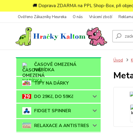
🚚 Doprava ZDARMA na PPL Shop-Box, při objedn
Ověřeno Zákazníky Heureka
O nás
Vrácení zboží
Reklam
Úvod
ČASOVĚ OMEZENÁ
NABÍDKA
Meta
TIPY NA DÁRKY
DO 29Kč, DO 59Kč
FIDGET SPINNER
RELAXACE A ANTISTRES