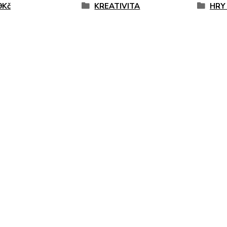
9Kč
KREATIVITA
HRY