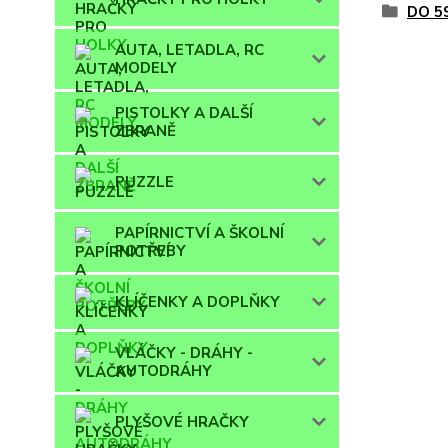
DO 5
AUTA, LETADLA, RC
MODELY
PISTOLKY A DALŠÍ
ZBRANĚ
PUZZLE
PAPÍRNICTVÍ A ŠKOLNÍ
POTŘEBY
KLÍČENKY A DOPLŇKY
VLÁČKY - DRÁHY -
AUTODRÁHY
PLYŠOVÉ HRAČKY