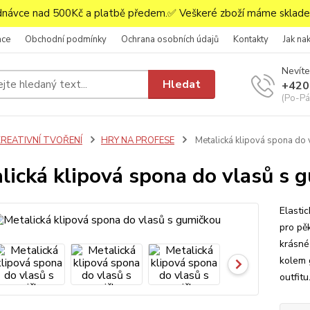
ávce nad 500Kč a platbě předem.✅ Veškeré zboží máme skladem
ace
Obchodní podmínky
Ochrana osobních údajů
Kontakty
Jak na
Nevíte
Hledat
+420
(Po-Pá,
KREATIVNÍ TVOŘENÍ
HRY NA PROFESE
Metalická klipová spona do 
lická klipová spona do vlasů s 
Elastic
pro pě
krásné
kolem 
outfit