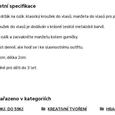
tní specifikace
 držák na culík, klasický kroužek do vlasů, manžeta do vlasů pro 
užek do vlasů je dodáván v krásné lesklé metalické barvě.
 culík a zacvakněte manžetu kolem gumičky.
it denně, ale hodí se i ke slavnostnímu outfitu.
cm, délka 2cm.
né pro děti do 3 let.
zařazeno v kategoriích
9Kč, DO 59Kč
KREATIVNÍ TVOŘENÍ
HRA