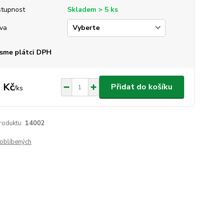
tupnost
Skladem > 5 ks
va
sme plátci DPH
 Kč
Přidat do košíku
/
ks
roduktu:
14002
oblíbených