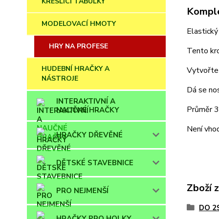
KRESLÍCÍ TABULKY
Komple
MODELOVACÍ HMOTY
Elastický
HRY NA PROFESE
Tento kro
HUDEBNÍ HRAČKY A
Vytvořte
NÁSTROJE
Dá se nos
INTERAKTIVNÍ A
Průměr 3
NAUČNÉ HRAČKY
Není vhod
HRAČKY DŘEVĚNÉ
DĚTSKÉ STAVEBNICE
Zboží 
PRO NEJMENŠÍ
DO 2
HRAČKY PRO HOLKY