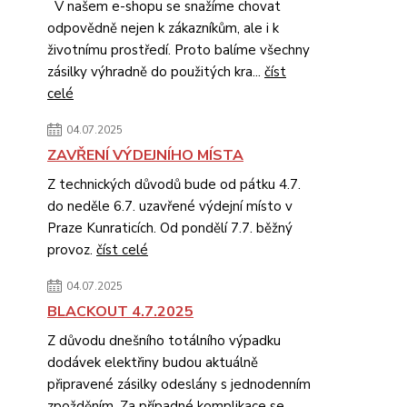
V našem e-shopu se snažíme chovat
odpovědně nejen k zákazníkům, ale i k
životnímu prostředí. Proto balíme všechny
zásilky výhradně do použitých kra...
číst
celé
04.07.2025
ZAVŘENÍ VÝDEJNÍHO MÍSTA
Z technických důvodů bude od pátku 4.7.
do neděle 6.7. uzavřené výdejní místo v
Praze Kunraticích. Od pondělí 7.7. běžný
provoz.
číst celé
04.07.2025
BLACKOUT 4.7.2025
Z důvodu dnešního totálního výpadku
dodávek elektřiny budou aktuálně
připravené zásilky odeslány s jednodenním
zpožděním. Za případné komplikace se