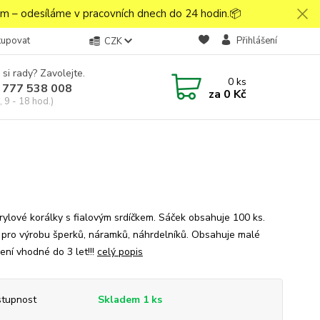
 – odesíláme v pracovních dnech do 24 hodin.📦
kupovat
Přihlášení
CZK
 si rady? Zavolejte.
0
ks
 777 538 008
za
0 Kč
 9 - 18 hod.)
krylové korálky s fialovým srdíčkem. Sáček obsahuje 100 ks.
í pro výrobu šperků, náramků, náhrdelníků. Obsahuje malé
není vhodné do 3 let!!!
celý popis
tupnost
Skladem 1 ks