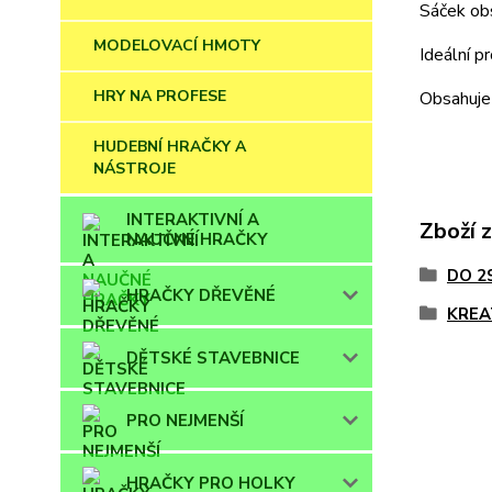
Sáček ob
MODELOVACÍ HMOTY
Ideální p
HRY NA PROFESE
Obsahuje 
HUDEBNÍ HRAČKY A
NÁSTROJE
INTERAKTIVNÍ A
Zboží 
NAUČNÉ HRAČKY
DO 2
HRAČKY DŘEVĚNÉ
KREA
DĚTSKÉ STAVEBNICE
PRO NEJMENŠÍ
HRAČKY PRO HOLKY