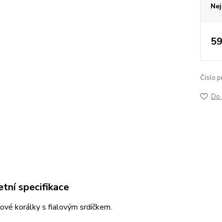
Nej
59
Číslo p
Do 
tní specifikace
lové korálky s fialovým srdíčkem.