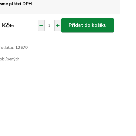
sme plátci DPH
 Kč
Přidat do košíku
/
ks
roduktu:
12670
oblíbených