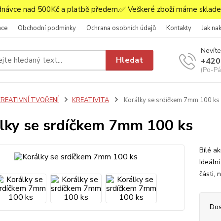
ávce nad 500Kč a platbě předem.✅ Veškeré zboží máme skladem
ace
Obchodní podmínky
Ochrana osobních údajů
Kontakty
Jak na
Nevíte
Hledat
+420
(Po-Pá,
KREATIVNÍ TVOŘENÍ
KREATIVITA
Korálky se srdíčkem 7mm 100 ks
lky se srdíčkem 7mm 100 ks
Bílé a
Ideáln
části, 
Dos