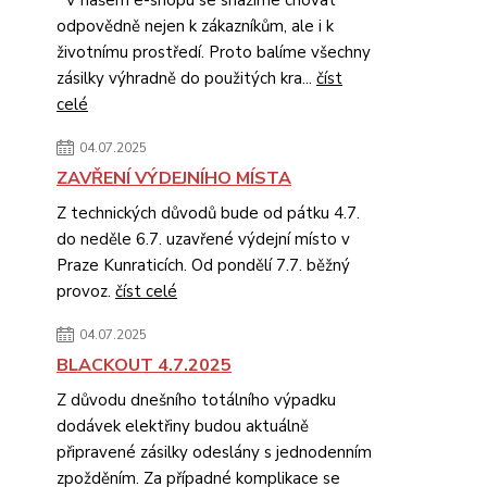
odpovědně nejen k zákazníkům, ale i k
životnímu prostředí. Proto balíme všechny
zásilky výhradně do použitých kra...
číst
celé
04.07.2025
ZAVŘENÍ VÝDEJNÍHO MÍSTA
Z technických důvodů bude od pátku 4.7.
do neděle 6.7. uzavřené výdejní místo v
Praze Kunraticích. Od pondělí 7.7. běžný
provoz.
číst celé
04.07.2025
BLACKOUT 4.7.2025
Z důvodu dnešního totálního výpadku
dodávek elektřiny budou aktuálně
připravené zásilky odeslány s jednodenním
zpožděním. Za případné komplikace se