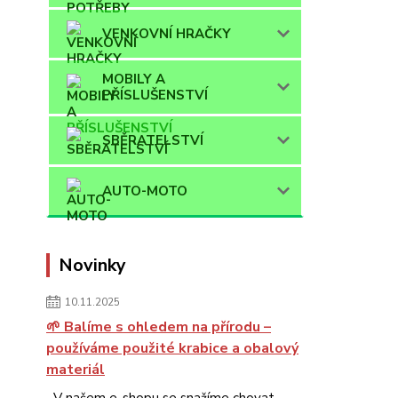
VENKOVNÍ HRAČKY
MOBILY A
PŘÍSLUŠENSTVÍ
SBĚRATELSTVÍ
AUTO-MOTO
Novinky
10.11.2025
🌱 Balíme s ohledem na přírodu –
používáme použité krabice a obalový
materiál
V našem e-shopu se snažíme chovat