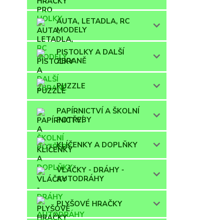
AUTA, LETADLA, RC
MODELY
PISTOLKY A DALŠÍ
ZBRANĚ
PUZZLE
PAPÍRNICTVÍ A ŠKOLNÍ
POTŘEBY
KLÍČENKY A DOPLŇKY
VLÁČKY - DRÁHY -
AUTODRÁHY
PLYŠOVÉ HRAČKY