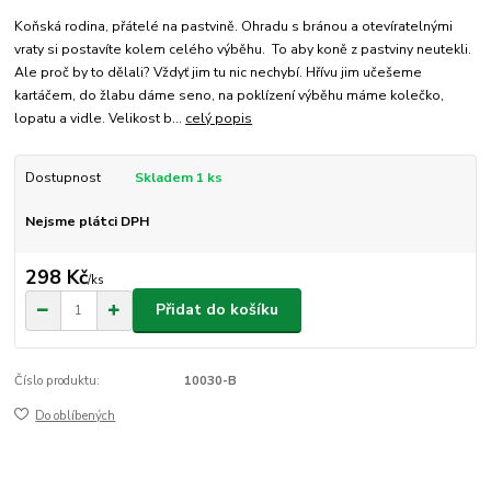
Koňská rodina, přátelé na pastvině. Ohradu s bránou a otevíratelnými
vraty si postavíte kolem celého výběhu. To aby koně z pastviny neutekli.
Ale proč by to dělali? Vždyť jim tu nic nechybí. Hřívu jim učešeme
kartáčem, do žlabu dáme seno, na poklízení výběhu máme kolečko,
lopatu a vidle. Velikost b...
celý popis
Dostupnost
Skladem 1 ks
Nejsme plátci DPH
298 Kč
/
ks
Přidat do košíku
Číslo produktu:
10030-B
Do oblíbených