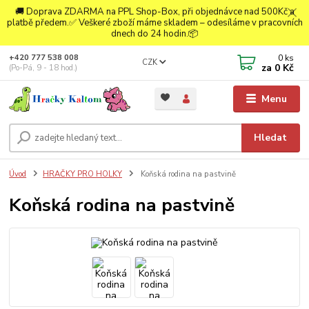
🚚 Doprava ZDARMA na PPL Shop-Box, při objednávce nad 500Kč a
platbě předem.✅ Veškeré zboží máme skladem – odesíláme v pracovních
dnech do 24 hodin.📦
0
ks
+420 777 538 008
CZK
za
0 Kč
(Po-Pá, 9 - 18 hod.)
Menu
Hledat
Úvod
HRAČKY PRO HOLKY
Koňská rodina na pastvině
Koňská rodina na pastvině