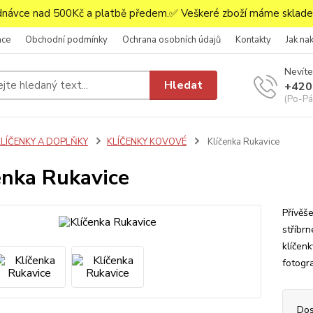
ávce nad 500Kč a platbě předem.✅ Veškeré zboží máme skladem
ace
Obchodní podmínky
Ochrana osobních údajů
Kontakty
Jak na
Nevíte
Hledat
+420
(Po-Pá,
KLÍČENKY A DOPLŇKY
KLÍČENKY KOVOVÉ
Klíčenka Rukavice
enka Rukavice
Přívěš
stříbr
klíčen
fotogr
Dos