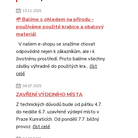
10.11.2025
🌱 Balíme s ohledem na přírodu –
používáme použité krabice a obalový
materiál
V našem e-shopu se snažíme chovat
odpovědně nejen k zákazníkům, ale i k
životnímu prostředí. Proto balíme všechny
zásilky výhradně do použitých kra...
číst
celé
04.07.2025
ZAVŘENÍ VÝDEJNÍHO MÍSTA
Z technických důvodů bude od pátku 4.7.
do neděle 6.7. uzavřené výdejní místo v
Praze Kunraticích. Od pondělí 7.7. běžný
provoz.
číst celé