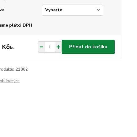
va
sme plátci DPH
 Kč
Přidat do košíku
/
ks
roduktu:
21082
oblíbených