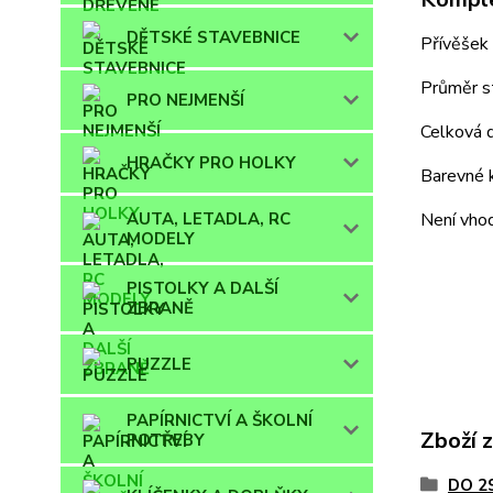
DĚTSKÉ STAVEBNICE
Přívěšek 
Průměr st
PRO NEJMENŠÍ
Celková d
HRAČKY PRO HOLKY
Barevné k
AUTA, LETADLA, RC
Není vhod
MODELY
PISTOLKY A DALŠÍ
ZBRANĚ
PUZZLE
PAPÍRNICTVÍ A ŠKOLNÍ
Zboží 
POTŘEBY
DO 2