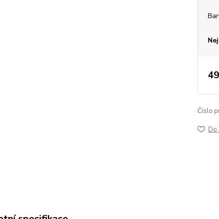
Bar
Nej
49
Číslo p
Do 
tní specifikace