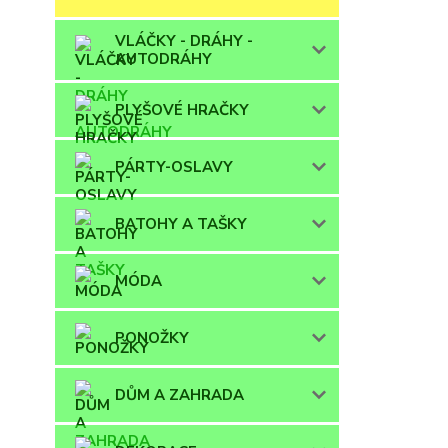
VLÁČKY - DRÁHY -
AUTODRÁHY
PLYŠOVÉ HRAČKY
PÁRTY-OSLAVY
BATOHY A TAŠKY
MÓDA
PONOŽKY
DŮM A ZAHRADA