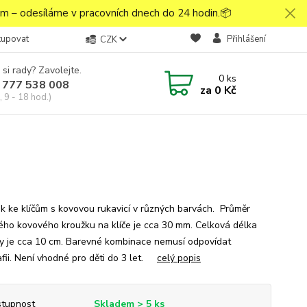
 – odesíláme v pracovních dnech do 24 hodin.📦
kupovat
Přihlášení
CZK
 si rady? Zavolejte.
0
ks
 777 538 008
za
0 Kč
 9 - 18 hod.)
ek ke klíčům s kovovou rukavicí v různých barvách. Průměr
ného kovového kroužku na klíče je cca 30 mm. Celková délka
ky je cca 10 cm. Barevné kombinace nemusí odpovídat
afii. Není vhodné pro děti do 3 let.
celý popis
tupnost
Skladem > 5 ks