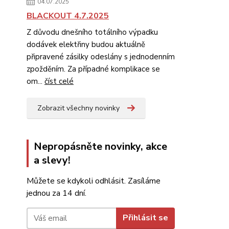
04.07.2025
BLACKOUT 4.7.2025
Z důvodu dnešního totálního výpadku
dodávek elektřiny budou aktuálně
připravené zásilky odeslány s jednodenním
zpožděním. Za případné komplikace se
om...
číst celé
Zobrazit všechny novinky
Nepropásněte novinky, akce
a slevy!
Můžete se kdykoli odhlásit. Zasíláme
jednou za 14 dní.
Přihlásit se