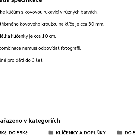
ke klíčům s kovovou rukavicí v různých barvách.
říbrného kovového kroužku na klíče je cca 30 mm.
élka klíčenky je cca 10 cm.
ombinace nemusí odpovídat fotografii.
né pro děti do 3 let.
zařazeno v kategoriích
9Kč, DO 59Kč
KLÍČENKY A DOPLŇKY
DO 