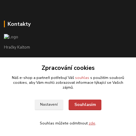
Kontakty
Hračky Kaltom
Hračky Kaltom
Zpracování cookies
+420 777 538 008
(Po-Pá, 9 - 18 hod.)
Náš e-shop a partneři potřebují Váš
souhlas
s použitím souborů
cookies, aby Vám mohli zobrazovat informace týkající se Vašich
hrackykaltom@gmail.com
zájmů.
Souhlasím
Nastavení
Souhlas můžete odmítnout
zde
.
Vytvořeno na
Eshop-rychle.cz