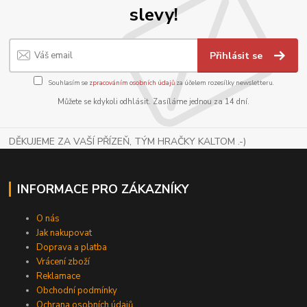
slevy!
Přihlásit se
Souhlasím se
zpracováním osobních údajů
za účelem rozesílky newsletteru.
Můžete se kdykoli odhlásit. Zasíláme jednou za 14 dní.
DĚKUJEME ZA VAŠÍ PŘÍZEŇ, TÝM HRAČKY KALTOM .-)
INFORMACE PRO ZÁKAZNÍKY
O nás
Jak nakupovat
Doprava a platba
Vrácení zboží
Reklamace
Obchodní podmínky
Ochrana osobních údajů