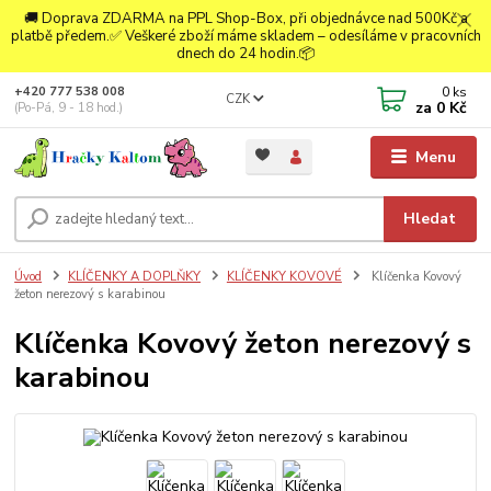
🚚 Doprava ZDARMA na PPL Shop-Box, při objednávce nad 500Kč a
platbě předem.✅ Veškeré zboží máme skladem – odesíláme v pracovních
dnech do 24 hodin.📦
0
ks
+420 777 538 008
CZK
za
0 Kč
(Po-Pá, 9 - 18 hod.)
Menu
Hledat
Úvod
KLÍČENKY A DOPLŇKY
KLÍČENKY KOVOVÉ
Klíčenka Kovový
žeton nerezový s karabinou
Klíčenka Kovový žeton nerezový s
karabinou