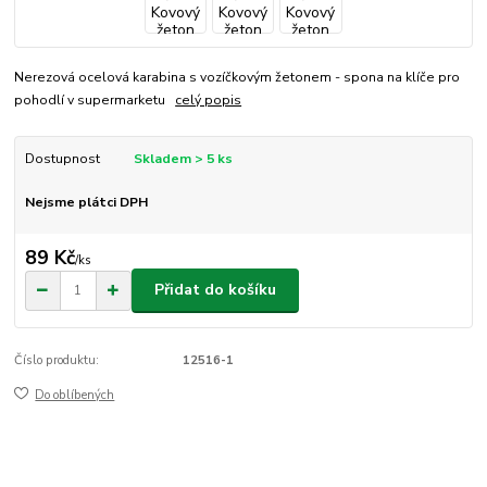
Nerezová ocelová karabina s vozíčkovým žetonem - spona na klíče pro
pohodlí v supermarketu
celý popis
Dostupnost
Skladem > 5 ks
Nejsme plátci DPH
89 Kč
/
ks
Přidat do košíku
Číslo produktu:
12516-1
Do oblíbených