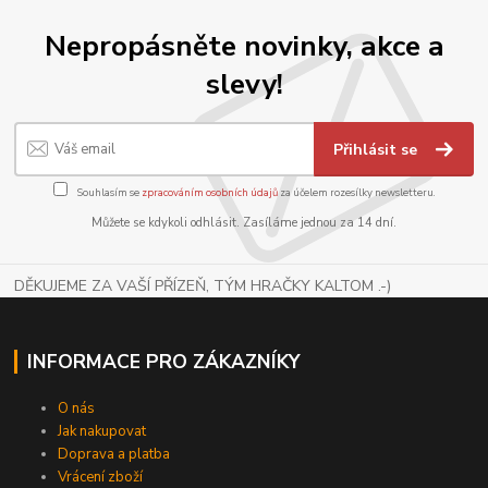
Nepropásněte novinky, akce a
slevy!
Přihlásit se
Souhlasím se
zpracováním osobních údajů
za účelem rozesílky newsletteru.
Můžete se kdykoli odhlásit. Zasíláme jednou za 14 dní.
DĚKUJEME ZA VAŠÍ PŘÍZEŇ, TÝM HRAČKY KALTOM .-)
INFORMACE PRO ZÁKAZNÍKY
O nás
Jak nakupovat
Doprava a platba
Vrácení zboží