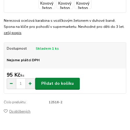
Nerezová ocelová karabina s vozíčkovým žetonem v duhové barvě.
Spona na klíče pro pohodlí v supermarketu. Nevhodné pro děti do 3 let.
celý popis
Dostupnost
Skladem 1 ks
Nejsme plátci DPH
95 Kč
/
ks
Přidat do košíku
Číslo produktu:
12516-2
Do oblíbených