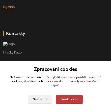
isymbio
Kontakty
Hračky Kaltom
Hračky Kaltom
Zpracování cookies
+420 777 538 008
(Po-Pá, 9 - 18 hod.)
Náš e-shop a partneři potřebují Váš
souhlas
s použitím souborů
cookies, aby Vám mohli zobrazovat informace týkající se Vašich
hrackykaltom@gmail.com
zájmů.
Souhlasím
Nastavení