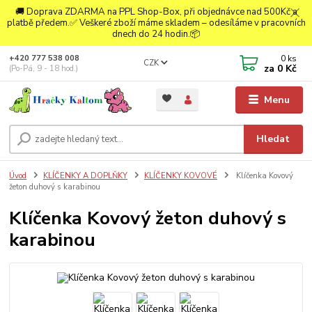
🚚 Doprava ZDARMA na PPL Shop-Box, při objednávce nad 500Kč a
platbě předem.✅ Veškeré zboží máme skladem – odesíláme v pracovních
dnech do 24 hodin.📦
0
ks
+420 777 538 008
CZK
za
0 Kč
(Po-Pá, 9 - 18 hod.)
Menu
Hledat
Úvod
KLÍČENKY A DOPLŇKY
KLÍČENKY KOVOVÉ
Klíčenka Kovový
žeton duhový s karabinou
Klíčenka Kovový žeton duhový s
karabinou