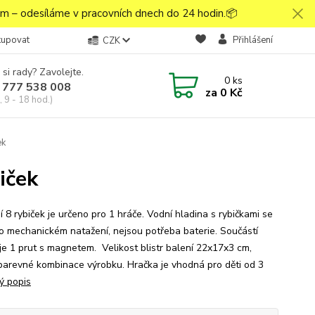
 – odesíláme v pracovních dnech do 24 hodin.📦
kupovat
Přihlášení
CZK
 si rady? Zavolejte.
0
ks
 777 538 008
za
0 Kč
 9 - 18 hod.)
ek
iček
 8 rybiček je určeno pro 1 hráče. Vodní hladina s rybičkami se
po mechanickém natažení, nejsou potřeba baterie. Součástí
 je 1 prut s magnetem. Velikost blistr balení 22x17x3 cm,
barevné kombinace výrobku. Hračka je vhodná pro děti od 3
ý popis