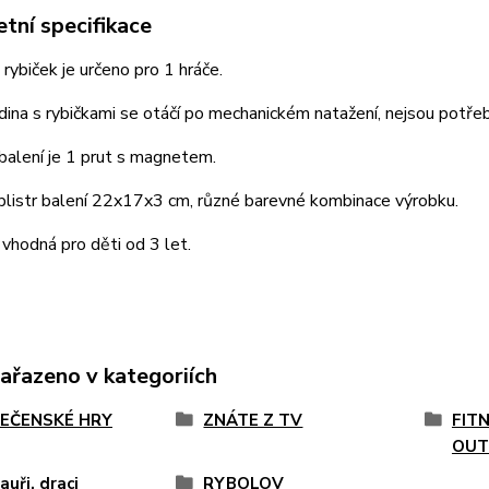
tní specifikace
 rybiček je určeno pro 1 hráče.
dina s rybičkami se otáčí po mechanickém natažení, nejsou potřeb
balení je 1 prut s magnetem.
blistr balení 22x17x3 cm, různé barevné kombinace výrobku.
 vhodná pro děti od 3 let.
zařazeno v kategoriích
EČENSKÉ HRY
ZNÁTE Z TV
FIT
OUT
auři, draci
RYBOLOV