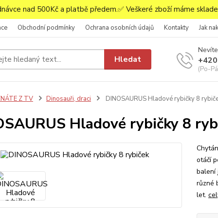
ávce nad 500Kč a platbě předem.✅ Veškeré zboží máme skladem
ace
Obchodní podmínky
Ochrana osobních údajů
Kontakty
Jak na
Nevíte
Hledat
+420
(Po-Pá,
ZNÁTE Z TV
Dinosauři, draci
DINOSAURUS Hladové rybičky 8 rybič
SAURUS Hladové rybičky 8 ryb
Chytání
otáčí 
balení
různé 
let.
cel