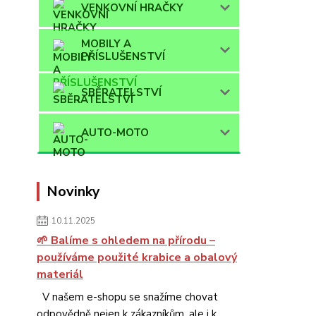
VENKOVNÍ HRAČKY
MOBILY A
PŘÍSLUŠENSTVÍ
SBĚRATELSTVÍ
AUTO-MOTO
Novinky
10.11.2025
🌱 Balíme s ohledem na přírodu –
používáme použité krabice a obalový
materiál
V našem e-shopu se snažíme chovat
odpovědně nejen k zákazníkům, ale i k