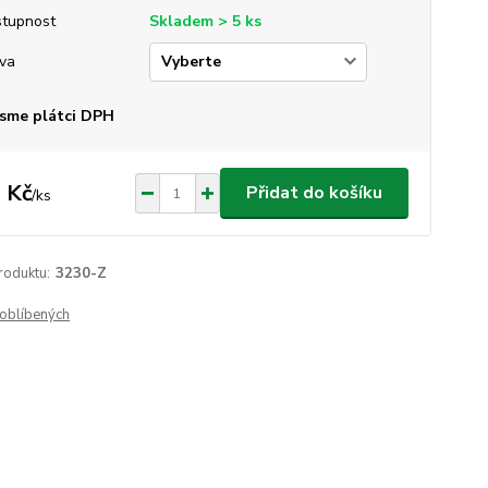
tupnost
Skladem > 5 ks
va
sme plátci DPH
 Kč
Přidat do košíku
/
ks
roduktu:
3230-Z
oblíbených