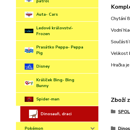
patrol
Komple
Auta- Cars
Chytání 8
Ledové království-
Vodní hla
Frozen
Součástí 
Prasátko Peppa- Peppa
Pig
Velikost 
Hračka je
Disney
Králíček Bing- Bing
Bunny
Zboží 
Spider-man
SPOL
Dinosauři, draci
Dinos
Pokémon