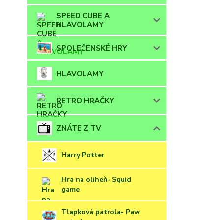
SPEED CUBE A
HLAVOLAMY
SPOLEČENSKÉ HRY
HLAVOLAMY
RETRO HRAČKY
ZNÁTE Z TV
Harry Potter
Hra na oliheň- Squid
game
Tlapková patrola- Paw