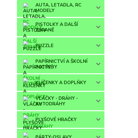
AUTA, LETADLA, RC
MODELY
PISTOLKY A DALŠÍ
ZBRANĚ
PUZZLE
PAPÍRNICTVÍ A ŠKOLNÍ
POTŘEBY
KLÍČENKY A DOPLŇKY
VLÁČKY - DRÁHY -
AUTODRÁHY
PLYŠOVÉ HRAČKY
PÁRTY-OSLAVY