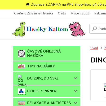
🚚 Doprava ZDARMA na PPL Shop-Box, při objedn
Ověřeno Zákazníky Heureka
O nás
Vrácení zboží
Reklam
Úvod
ČASOVĚ OMEZENÁ
NABÍDKA
DINO
TIPY NA DÁRKY
DO 29Kč, DO 59Kč
FIDGET SPINNER
RELAXACE A ANTISTRES