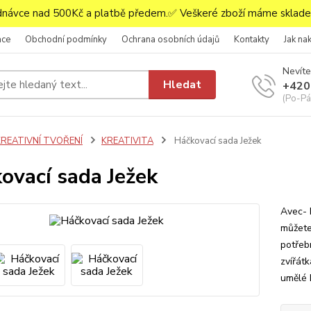
ávce nad 500Kč a platbě předem.✅ Veškeré zboží máme skladem
ace
Obchodní podmínky
Ochrana osobních údajů
Kontakty
Jak na
Nevíte
Hledat
+420
(Po-Pá,
KREATIVNÍ TVOŘENÍ
KREATIVITA
Háčkovací sada Ježek
ovací sada Ježek
Avec- 
můžete
potřeb
zvířátk
umělé 