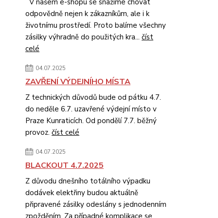
V našem e-shopu se snažíme chovat
odpovědně nejen k zákazníkům, ale i k
životnímu prostředí. Proto balíme všechny
zásilky výhradně do použitých kra...
číst
celé
04.07.2025
ZAVŘENÍ VÝDEJNÍHO MÍSTA
Z technických důvodů bude od pátku 4.7.
do neděle 6.7. uzavřené výdejní místo v
Praze Kunraticích. Od pondělí 7.7. běžný
provoz.
číst celé
04.07.2025
BLACKOUT 4.7.2025
Z důvodu dnešního totálního výpadku
dodávek elektřiny budou aktuálně
připravené zásilky odeslány s jednodenním
zpožděním. Za případné komplikace se