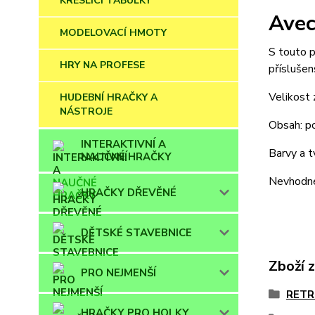
KRESLÍCÍ TABULKY
Avec
MODELOVACÍ HMOTY
S touto p
HRY NA PROFESE
příslušen
Velikost 
HUDEBNÍ HRAČKY A
NÁSTROJE
Obsah: po
INTERAKTIVNÍ A
Barvy a t
NAUČNÉ HRAČKY
Nevhodné 
HRAČKY DŘEVĚNÉ
DĚTSKÉ STAVEBNICE
Zboží 
PRO NEJMENŠÍ
RETR
HRAČKY PRO HOLKY