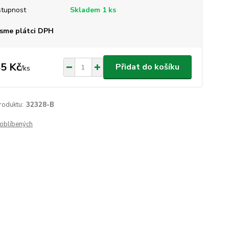
tupnost
Skladem 1 ks
sme plátci DPH
5 Kč
Přidat do košíku
/
ks
roduktu:
32328-B
oblíbených