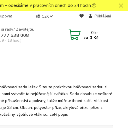
 – odesíláme v pracovních dnech do 24 hodin.📦
kupovat
Přihlášení
CZK
 si rady? Zavolejte.
0
ks
 777 538 008
za
0 Kč
 9 - 18 hod.)
háčkovací sada Ježek S touto praktickou háčkovací sadou si
 sami vytvořit ta nejúžasnější zvířátka. Sada obsahuje veškeré
né příslušenství a pokyny, takže můžete ihned začít. Velikost
a je 33 cm. Obsah: polyester příze, akrylová příze, příze z
kožešiny, výplňové vlákno...
celý popis