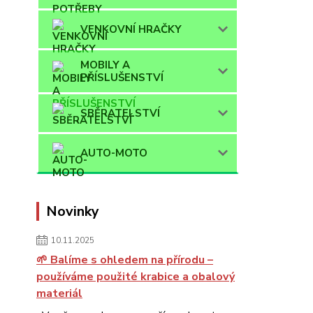
VENKOVNÍ HRAČKY
MOBILY A
PŘÍSLUŠENSTVÍ
SBĚRATELSTVÍ
AUTO-MOTO
Novinky
10.11.2025
🌱 Balíme s ohledem na přírodu –
používáme použité krabice a obalový
materiál