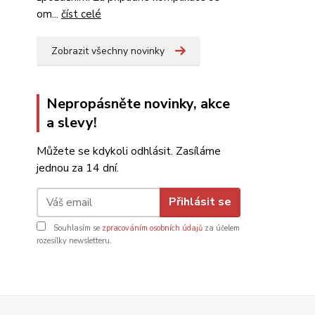
om...
číst celé
Zobrazit všechny novinky
Nepropásněte novinky, akce
a slevy!
Můžete se kdykoli odhlásit. Zasíláme
jednou za 14 dní.
Přihlásit se
Souhlasím se
zpracováním osobních údajů
za účelem
rozesílky newsletteru.