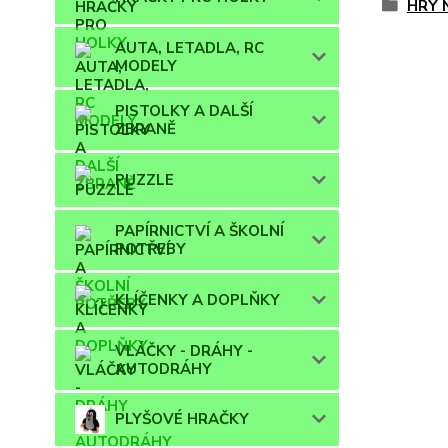
HRY 
AUTA, LETADLA, RC
MODELY
PISTOLKY A DALŠÍ
ZBRANĚ
PUZZLE
PAPÍRNICTVÍ A ŠKOLNÍ
POTŘEBY
KLÍČENKY A DOPLŇKY
VLÁČKY - DRÁHY -
AUTODRÁHY
PLYŠOVÉ HRAČKY