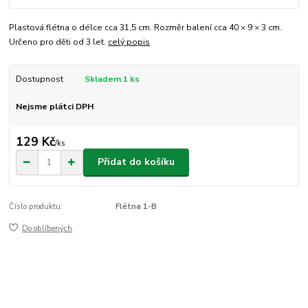
Plastová flétna o délce cca 31,5 cm. Rozměr balení cca 40 × 9 × 3 cm.
Určeno pro děti od 3 let.
celý popis
Dostupnost
Skladem 1 ks
Nejsme plátci DPH
129 Kč
/
ks
Přidat do košíku
Číslo produktu:
Flétna 1-B
Do oblíbených