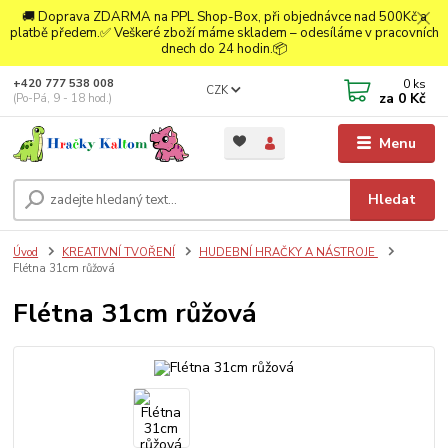
🚚 Doprava ZDARMA na PPL Shop-Box, při objednávce nad 500Kč a
platbě předem.✅ Veškeré zboží máme skladem – odesíláme v pracovních
dnech do 24 hodin.📦
0
ks
+420 777 538 008
CZK
za
0 Kč
(Po-Pá, 9 - 18 hod.)
Menu
Hledat
Úvod
KREATIVNÍ TVOŘENÍ
HUDEBNÍ HRAČKY A NÁSTROJE
Flétna 31cm růžová
Flétna 31cm růžová