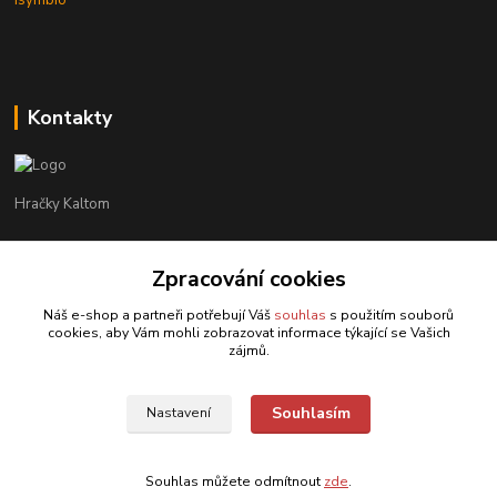
isymbio
Kontakty
Hračky Kaltom
Hračky Kaltom
+420 777 538 008
Zpracování cookies
(Po-Pá, 9 - 18 hod.)
Náš e-shop a partneři potřebují Váš
souhlas
s použitím souborů
cookies, aby Vám mohli zobrazovat informace týkající se Vašich
hrackykaltom@gmail.com
zájmů.
Souhlasím
Nastavení
Souhlas můžete odmítnout
zde
.