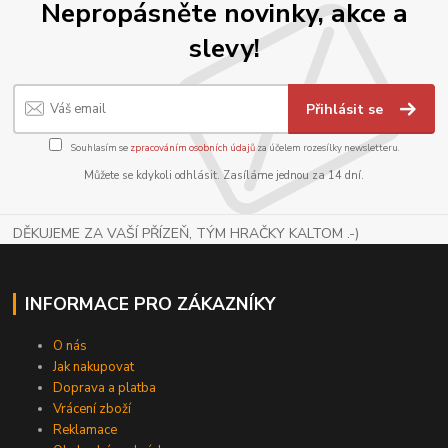
Nepropásněte novinky, akce a
slevy!
Přihlásit se
Souhlasím se
zpracováním osobních údajů
za účelem rozesílky newsletteru.
Můžete se kdykoli odhlásit. Zasíláme jednou za 14 dní.
DĚKUJEME ZA VAŠÍ PŘÍZEŇ, TÝM HRAČKY KALTOM .-)
INFORMACE PRO ZÁKAZNÍKY
O nás
Jak nakupovat
Doprava a platba
Vrácení zboží
Reklamace