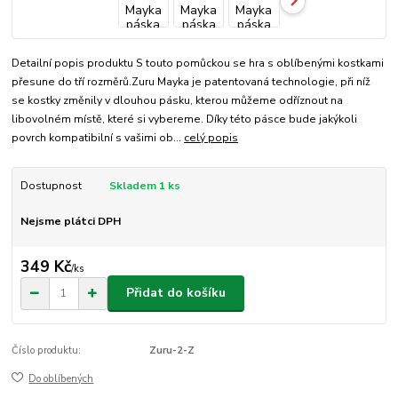
Detailní popis produktu S touto pomůckou se hra s oblíbenými kostkami
přesune do tří rozměrů.Zuru Mayka je patentovaná technologie, při níž
se kostky změnily v dlouhou pásku, kterou můžeme odříznout na
libovolném místě, které si vybereme. Díky této pásce bude jakýkoli
povrch kompatibilní s vašimi ob...
celý popis
Dostupnost
Skladem 1 ks
Nejsme plátci DPH
349 Kč
/
ks
Přidat do košíku
Číslo produktu:
Zuru-2-Z
Do oblíbených