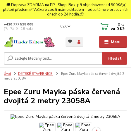
🚚 Doprava ZDARMA na PPL Shop-Box, při objednávce nad 500Kč a
platbě předem.✅ Veškeré zboží máme skladem – odesíláme v pracovních
dnech do 24 hodin.📦
0
ks
+420 777 538 008
CZK
za
0 Kč
(Po-Pá, 9 - 18 hod.)
Menu
Hledat
Úvod
DĚTSKÉ STAVEBNICE
Epee Zuru Mayka páska červená dvojitá 2
metry 23058A
Epee Zuru Mayka páska červená
dvojitá 2 metry 23058A