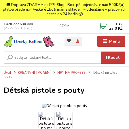
🚚 Doprava ZDARMA na PPL Shop-Box, při objednávce nad 500Kč a
platbě předem.✅ Veškeré zboží máme skladem – odesíláme v pracovních
dnech do 24 hodin.📦
0
ks
+420 777 538 008
CZK
za
0 Kč
(Po-Pá, 9 - 18 hod.)
Menu
Hledat
Úvod
KREATIVNÍ TVOŘENÍ
HRY NA PROFESE
Dětská pistole s
pouty
Dětská pistole s pouty