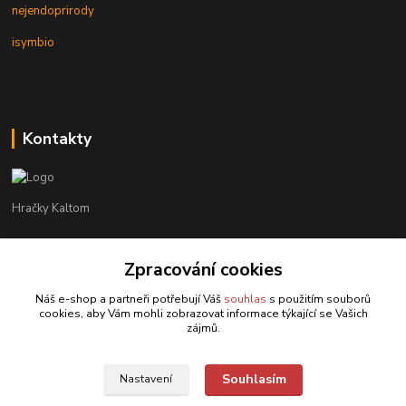
nejendoprirody
isymbio
Kontakty
Hračky Kaltom
Hračky Kaltom
Zpracování cookies
+420 777 538 008
(Po-Pá, 9 - 18 hod.)
Náš e-shop a partneři potřebují Váš
souhlas
s použitím souborů
cookies, aby Vám mohli zobrazovat informace týkající se Vašich
hrackykaltom@gmail.com
zájmů.
Souhlasím
Nastavení