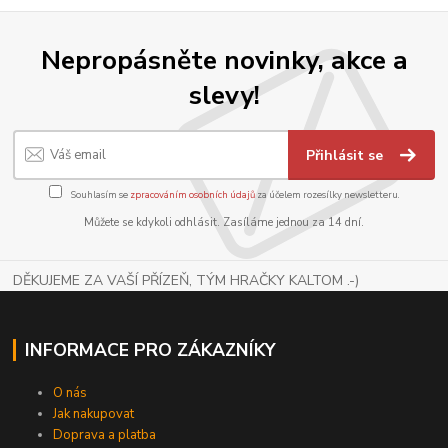
Nepropásněte novinky, akce a
slevy!
Přihlásit se
Souhlasím se
zpracováním osobních údajů
za účelem rozesílky newsletteru.
Můžete se kdykoli odhlásit. Zasíláme jednou za 14 dní.
DĚKUJEME ZA VAŠÍ PŘÍZEŇ, TÝM HRAČKY KALTOM .-)
INFORMACE PRO ZÁKAZNÍKY
O nás
Jak nakupovat
Doprava a platba