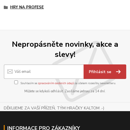
HRY NA PROFESE
Nepropásněte novinky, akce a
slevy!
Přihlásit se
Souhlasím se
zpracováním osobních údajů
za účelem rozesílky newsletteru.
Můžete se kdykoli odhlásit. Zasíláme jednou za 14 dní.
DĚKUJEME ZA VAŠÍ PŘÍZEŇ, TÝM HRAČKY KALTOM .-)
INFORMACE PRO ZÁKAZNÍKY