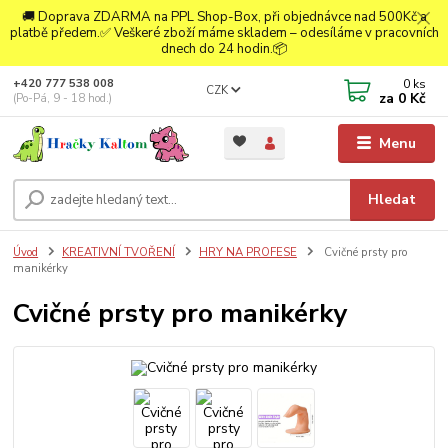
🚚 Doprava ZDARMA na PPL Shop-Box, při objednávce nad 500Kč a
platbě předem.✅ Veškeré zboží máme skladem – odesíláme v pracovních
dnech do 24 hodin.📦
0
ks
+420 777 538 008
CZK
za
0 Kč
(Po-Pá, 9 - 18 hod.)
Menu
Hledat
Úvod
KREATIVNÍ TVOŘENÍ
HRY NA PROFESE
Cvičné prsty pro
manikérky
Cvičné prsty pro manikérky