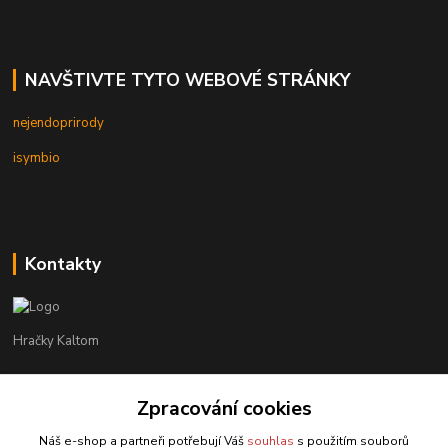
NAVŠTIVTE TYTO WEBOVÉ STRÁNKY
nejendoprirody
isymbio
Kontakty
Hračky Kaltom
Hračky Kaltom
Zpracování cookies
+420 777 538 008
(Po-Pá, 9 - 18 hod.)
Náš e-shop a partneři potřebují Váš
souhlas
s použitím souborů