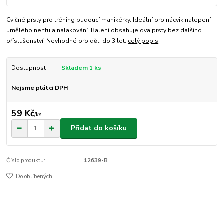
Cvičné prsty pro tréning budoucí manikérky. Ideální pro nácvik nalepení
umělého nehtu a nalakování. Balení obsahuje dva prsty bez dalšího
příslušenství. Nevhodné pro děti do 3 let.
celý popis
Dostupnost
Skladem 1 ks
Nejsme plátci DPH
59 Kč
/
ks
Přidat do košíku
Číslo produktu:
12639-B
Do oblíbených