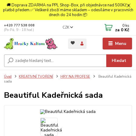
🚚 Doprava ZDARMA na PPL Shop-Box, při objednávce nad 500Kč a
platbě předem.✅ Veškeré zboží máme skladem – odesíláme v pracovních
dnech do 24 hodin.📦
0
ks
+420 777 538 008
CZK
za
0 Kč
(Po-Pá, 9 - 18 hod.)
Menu
Hledat
Úvod
KREATIVNÍ TVOŘENÍ
HRY NA PROFESE
Beautiful Kadeřnická
sada
Beautiful Kadeřnická sada