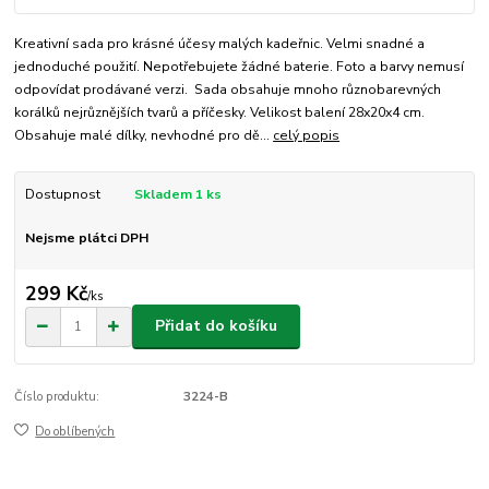
Kreativní sada pro krásné účesy malých kadeřnic. Velmi snadné a
jednoduché použití. Nepotřebujete žádné baterie. Foto a barvy nemusí
odpovídat prodávané verzi. Sada obsahuje mnoho různobarevných
korálků nejrůznějších tvarů a příčesky. Velikost balení 28x20x4 cm.
Obsahuje malé dílky, nevhodné pro dě...
celý popis
Dostupnost
Skladem 1 ks
Nejsme plátci DPH
299 Kč
/
ks
Přidat do košíku
Číslo produktu:
3224-B
Do oblíbených