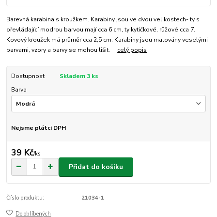
Barevná karabina s kroužkem. Karabiny jsou ve dvou velikostech- ty s
převládající modrou barvou mají cca 6 cm, ty kytičkové, růžové cca 7.
Kovový kroužek má průměr cca 2,5 cm. Karabiny jsou malovány veselými
barvami, vzory a barvy se mohou lišit.
celý popis
Dostupnost
Skladem 3 ks
Barva
Nejsme plátci DPH
39 Kč
/
ks
Přidat do košíku
Číslo produktu:
21034-1
Do oblíbených