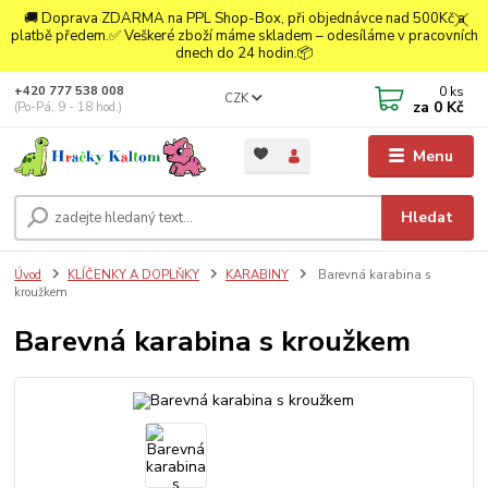
🚚 Doprava ZDARMA na PPL Shop-Box, při objednávce nad 500Kč a
platbě předem.✅ Veškeré zboží máme skladem – odesíláme v pracovních
dnech do 24 hodin.📦
0
ks
+420 777 538 008
CZK
za
0 Kč
(Po-Pá, 9 - 18 hod.)
Menu
Hledat
Úvod
KLÍČENKY A DOPLŇKY
KARABINY
Barevná karabina s
kroužkem
Barevná karabina s kroužkem