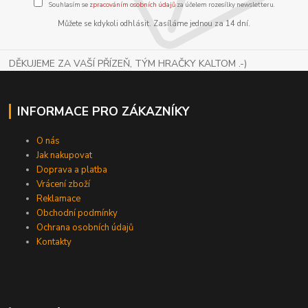
Souhlasím se
zpracováním osobních údajů
za účelem rozesílky newsletteru.
Můžete se kdykoli odhlásit. Zasíláme jednou za 14 dní.
DĚKUJEME ZA VAŠÍ PŘÍZEŇ, TÝM HRAČKY KALTOM .-)
INFORMACE PRO ZÁKAZNÍKY
O nás
Jak nakupovat
Doprava a platba
Vrácení zboží
Reklamace
Obchodní podmínky
Ochrana osobních údajů
Kontakty