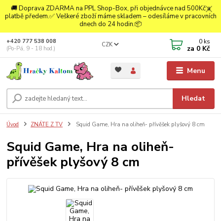
🚚 Doprava ZDARMA na PPL Shop-Box, při objednávce nad 500Kč a
platbě předem.✅ Veškeré zboží máme skladem – odesíláme v pracovních
dnech do 24 hodin.📦
0
ks
+420 777 538 008
CZK
za
0 Kč
(Po-Pá, 9 - 18 hod.)
Menu
Hledat
Úvod
ZNÁTE Z TV
Squid Game, Hra na oliheň- přívěšek plyšový 8 cm
Squid Game, Hra na oliheň-
přívěšek plyšový 8 cm