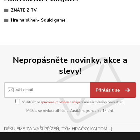
ZNÁTE Z TV
Hra na oliheň- Squid game
Nepropásněte novinky, akce a
slevy!
Přihlásit se
Souhlasím se
zpracováním osobních údajů
za účelem rozesílky newsletteru.
Můžete se kdykoli odhlásit. Zasíláme jednou za 14 dní.
DĚKUJEME ZA VAŠÍ PŘÍZEŇ, TÝM HRAČKY KALTOM .-)