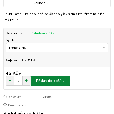
Squid Game- Hra na oliheň, přívěšek plyšák 8 cm s kroužkem na klíče
celý popis
Dostupnost
Skladem > 5 ks
Symbol
Nejsme plátci DPH
45 Kč
/
ks
Přidat do košíku
Číslo produktu:
21004
Do oblíbených
Podobné produkty