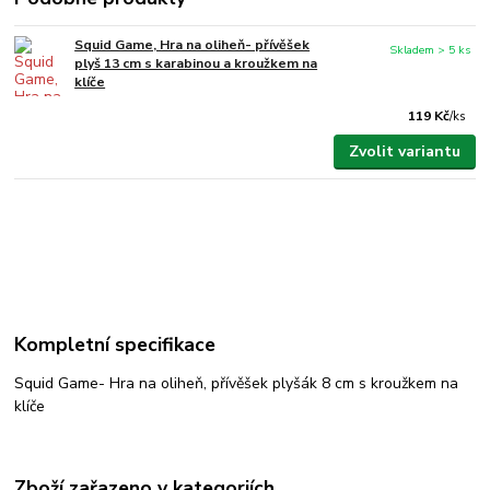
Squid Game, Hra na oliheň- přívěšek
Skladem > 5 ks
plyš 13 cm s karabinou a kroužkem na
klíče
119 Kč
/
ks
Zvolit variantu
Kompletní specifikace
Squid Game- Hra na oliheň, přívěšek plyšák 8 cm s kroužkem na
klíče
Zboží zařazeno v kategoriích