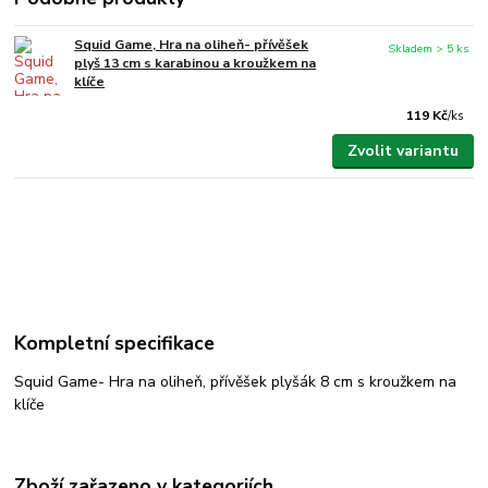
Squid Game, Hra na oliheň- přívěšek
Skladem > 5 ks
plyš 13 cm s karabinou a kroužkem na
klíče
119 Kč
/
ks
Zvolit variantu
Kompletní specifikace
Squid Game- Hra na oliheň, přívěšek plyšák 8 cm s kroužkem na
klíče
Zboží zařazeno v kategoriích