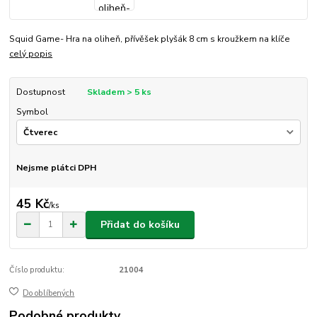
Squid Game- Hra na oliheň, přívěšek plyšák 8 cm s kroužkem na klíče
celý popis
Dostupnost
Skladem > 5 ks
Symbol
Nejsme plátci DPH
45 Kč
/
ks
Přidat do košíku
Číslo produktu:
21004
Do oblíbených
Podobné produkty