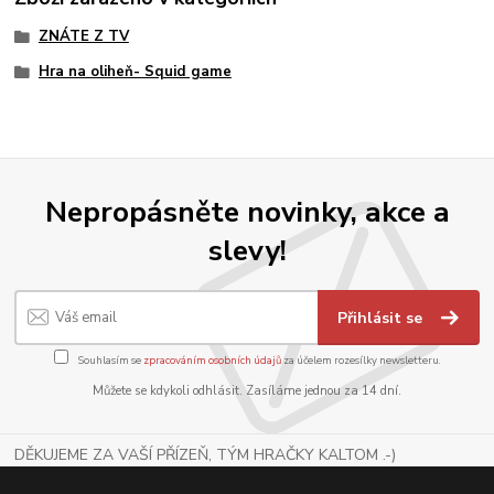
ZNÁTE Z TV
Hra na oliheň- Squid game
Nepropásněte novinky, akce a
slevy!
Přihlásit se
Souhlasím se
zpracováním osobních údajů
za účelem rozesílky newsletteru.
Můžete se kdykoli odhlásit. Zasíláme jednou za 14 dní.
DĚKUJEME ZA VAŠÍ PŘÍZEŇ, TÝM HRAČKY KALTOM .-)