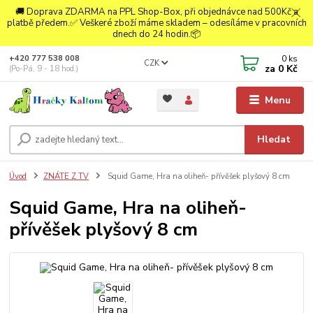
🚚 Doprava ZDARMA na PPL Shop-Box, při objednávce nad 500Kč a
platbě předem.✅ Veškeré zboží máme skladem – odesíláme v pracovních
dnech do 24 hodin.📦
0
ks
+420 777 538 008
CZK
za
0 Kč
(Po-Pá, 9 - 18 hod.)
Menu
Hledat
Úvod
ZNÁTE Z TV
Squid Game, Hra na oliheň- přívěšek plyšový 8 cm
Squid Game, Hra na oliheň-
přívěšek plyšový 8 cm