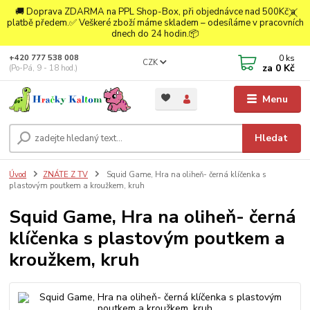
🚚 Doprava ZDARMA na PPL Shop-Box, při objednávce nad 500Kč a
platbě předem.✅ Veškeré zboží máme skladem – odesíláme v pracovních
dnech do 24 hodin.📦
0
ks
+420 777 538 008
CZK
za
0 Kč
(Po-Pá, 9 - 18 hod.)
Menu
Hledat
Úvod
ZNÁTE Z TV
Squid Game, Hra na oliheň- černá klíčenka s
plastovým poutkem a kroužkem, kruh
Squid Game, Hra na oliheň- černá
klíčenka s plastovým poutkem a
kroužkem, kruh