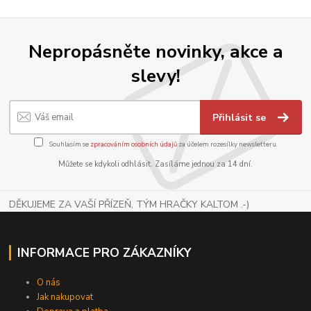
Nepropásněte novinky, akce a
slevy!
Přihlásit se
Souhlasím se
zpracováním osobních údajů
za účelem rozesílky newsletteru.
Můžete se kdykoli odhlásit. Zasíláme jednou za 14 dní.
DĚKUJEME ZA VAŠÍ PŘÍZEŇ, TÝM HRAČKY KALTOM .-)
INFORMACE PRO ZÁKAZNÍKY
O nás
Jak nakupovat