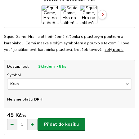
Squid Game, Hra na oliheň- černá klíčenka s plastovým poutkem a
karabinkou. Černá maska s bílým symbolem a poutko s textem ´I love
you´ je silikonové, karabinka plastová, kroužek kovový.
celý popis
Dostupnost
Skladem > 5 ks
Symbol
Nejsme plátci DPH
45 Kč
/
ks
Přidat do košíku