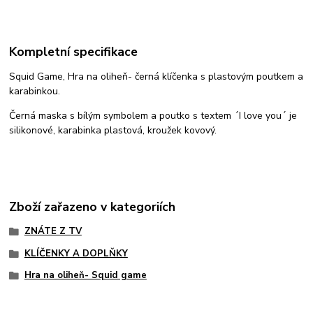
Kompletní specifikace
Squid Game, Hra na oliheň- černá klíčenka s plastovým poutkem a
karabinkou.
Černá maska s bílým symbolem a poutko s textem ´I love you´ je
silikonové, karabinka plastová, kroužek kovový.
Zboží zařazeno v kategoriích
ZNÁTE Z TV
KLÍČENKY A DOPLŇKY
Hra na oliheň- Squid game