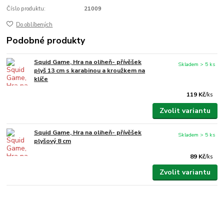
Číslo produktu:
21009
Do oblíbených
Podobné produkty
Squid Game, Hra na oliheň- přívěšek
Skladem > 5 ks
plyš 13 cm s karabinou a kroužkem na
klíče
119 Kč
/
ks
Zvolit variantu
Squid Game, Hra na oliheň- přívěšek
Skladem > 5 ks
plyšový 8 cm
89 Kč
/
ks
Zvolit variantu