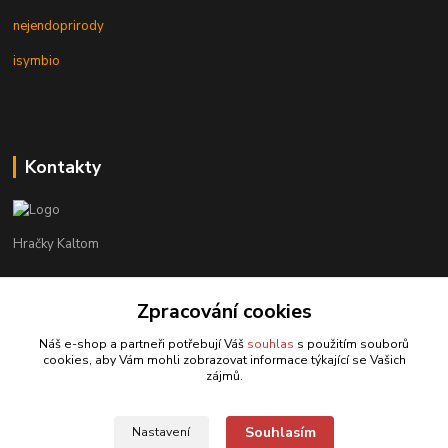
nejendoprirody
isymbio
Kontakty
Hračky Kaltom
Hračky Kaltom
Zpracování cookies
+420 777 538 008
(Po-Pá, 9 - 18 hod.)
Náš e-shop a partneři potřebují Váš
souhlas
s použitím souborů
cookies, aby Vám mohli zobrazovat informace týkající se Vašich
hrackykaltom@gmail.com
zájmů.
Souhlasím
Nastavení