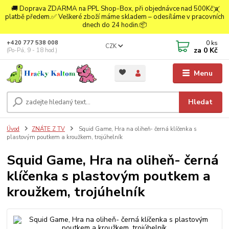
🚚 Doprava ZDARMA na PPL Shop-Box, při objednávce nad 500Kč a
platbě předem.✅ Veškeré zboží máme skladem – odesíláme v pracovních
dnech do 24 hodin.📦
0
ks
+420 777 538 008
CZK
za
0 Kč
(Po-Pá, 9 - 18 hod.)
Menu
Hledat
Úvod
ZNÁTE Z TV
Squid Game, Hra na oliheň- černá klíčenka s
plastovým poutkem a kroužkem, trojúhelník
Squid Game, Hra na oliheň- černá
klíčenka s plastovým poutkem a
kroužkem, trojúhelník