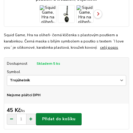
Squid Game, Hra na oliheň- černá klíčenka s plastovým poutkem a
karabinkou. Černá maska s bílým symbolem a poutko s textem ´I love
you´ je silikonové, karabinka plastová, kroužek kovový.
celý popis
Dostupnost
Skladem 5 ks
Symbol
Nejsme plátci DPH
45 Kč
/
ks
Přidat do košíku