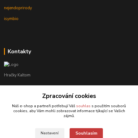
nejendoprirody
isymbio
Kontakty
Hračky Kaltom
Hračky Kaltom
Zpracování cookies
+420 777 538 008
(Po-Pá, 9 - 18 hod.)
Náš e-shop a partneři potřebují Váš
souhlas
s použitím souborů
cookies, aby Vám mohli zobrazovat informace týkající se Vašich
hrackykaltom@gmail.com
zájmů.
Souhlasím
Nastavení