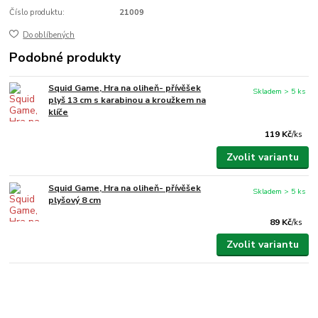
Číslo produktu:
21009
Do oblíbených
Podobné produkty
Squid Game, Hra na oliheň- přívěšek
Skladem > 5 ks
plyš 13 cm s karabinou a kroužkem na
klíče
119 Kč
/
ks
Zvolit variantu
Squid Game, Hra na oliheň- přívěšek
Skladem > 5 ks
plyšový 8 cm
89 Kč
/
ks
Zvolit variantu