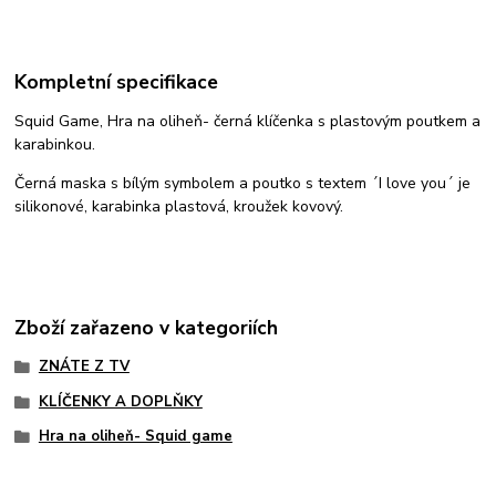
Kompletní specifikace
Squid Game, Hra na oliheň- černá klíčenka s plastovým poutkem a
karabinkou.
Černá maska s bílým symbolem a poutko s textem ´I love you´ je
silikonové, karabinka plastová, kroužek kovový.
Zboží zařazeno v kategoriích
ZNÁTE Z TV
KLÍČENKY A DOPLŇKY
Hra na oliheň- Squid game