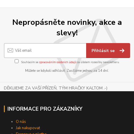
Nepropásněte novinky, akce a
slevy!
Přihlásit se
Souhlasím se
zpracováním osobních údajů
za účelem rozesílky newsletteru.
Můžete se kdykoli odhlásit. Zasíláme jednou za 14 dní.
DĚKUJEME ZA VAŠÍ PŘÍZEŇ, TÝM HRAČKY KALTOM .-)
INFORMACE PRO ZÁKAZNÍKY
O nás
Jak nakupovat