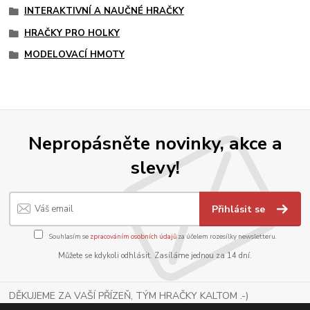
INTERAKTIVNÍ A NAUČNÉ HRAČKY
HRAČKY PRO HOLKY
MODELOVACÍ HMOTY
Nepropásněte novinky, akce a
slevy!
Přihlásit se
Souhlasím se
zpracováním osobních údajů
za účelem rozesílky newsletteru.
Můžete se kdykoli odhlásit. Zasíláme jednou za 14 dní.
DĚKUJEME ZA VAŠÍ PŘÍZEŇ, TÝM HRAČKY KALTOM .-)