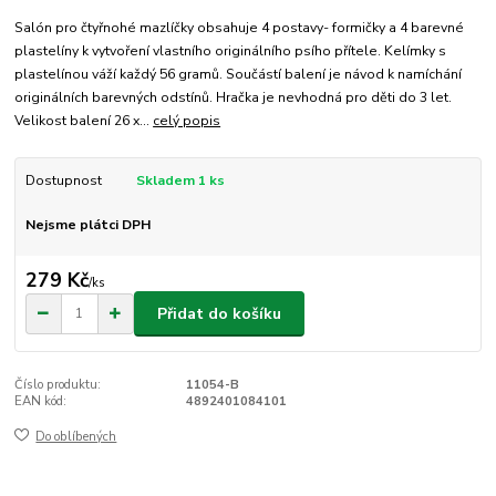
Salón pro čtyřnohé mazlíčky obsahuje 4 postavy- formičky a 4 barevné
plastelíny k vytvoření vlastního originálního psího přítele. Kelímky s
plastelínou váží každý 56 gramů. Součástí balení je návod k namíchání
originálních barevných odstínů. Hračka je nevhodná pro děti do 3 let.
Velikost balení 26 x...
celý popis
Dostupnost
Skladem 1 ks
Nejsme plátci DPH
279 Kč
/
ks
Přidat do košíku
Číslo produktu:
11054-B
EAN kód:
4892401084101
Do oblíbených