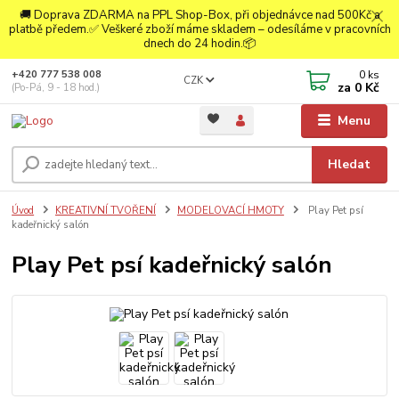
🚚 Doprava ZDARMA na PPL Shop-Box, při objednávce nad 500Kč a
platbě předem.✅ Veškeré zboží máme skladem – odesíláme v pracovních
dnech do 24 hodin.📦
0
ks
+420 777 538 008
CZK
za
0 Kč
(Po-Pá, 9 - 18 hod.)
Menu
Hledat
Úvod
KREATIVNÍ TVOŘENÍ
MODELOVACÍ HMOTY
Play Pet psí
kadeřnický salón
Play Pet psí kadeřnický salón