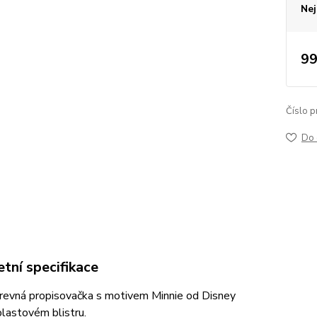
Nej
99
Číslo p
Do 
tní specifikace
revná propisovačka s motivem Minnie od Disney
plastovém blistru.