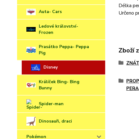
Délka per
Auta- Cars
Určeno pr
Ledové království-
Frozen
Prasátko Peppa- Peppa
Zboží 
Pig
ZNÁT
Disney
PROP
Králíček Bing- Bing
Bunny
PERA
Spider-man
Dinosauři, draci
Pokémon