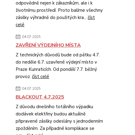
odpovědně nejen k zákazníkům, ale i k
životnímu prostředí. Proto balíme všechny
zásilky výhradně do použitých kra...
číst
celé
04.07.2025
ZAVŘENÍ VÝDEJNÍHO MÍSTA
Z technických důvodů bude od pátku 4.7.
do neděle 6.7. uzavřené výdejní místo v
Praze Kunraticích. Od pondělí 7.7. běžný
provoz.
číst celé
04.07.2025
BLACKOUT 4.7.2025
Z důvodu dnešního totálního výpadku
dodávek elektřiny budou aktuálně
připravené zásilky odeslány s jednodenním
zpožděním. Za případné komplikace se