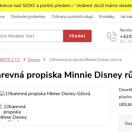
ávce nad 500Kč a platbě předem.✅ Veškeré zboží máme skladem
ace
Obchodní podmínky
Ochrana osobních údajů
Kontakty
Jak na
Nevíte
Hledat
+420
(Po-Pá,
ZNÁTE Z TV
Disney
10barevná propiska Minnie Disney růžová
revná propiska Minnie Disney r
Deseti
plastov
celý p
Dos