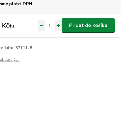
sme plátci DPH
 Kč
Přidat do košíku
/
ks
roduktu:
32111-B
oblíbených