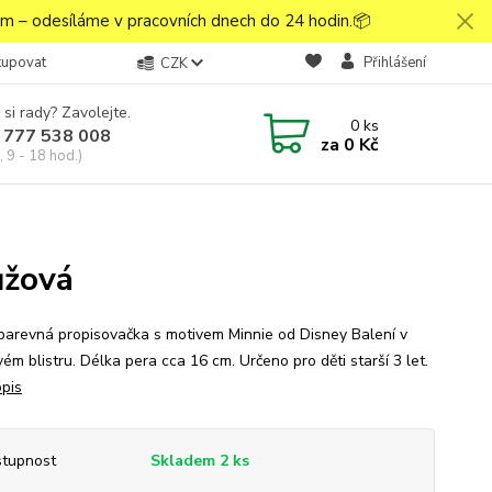
 – odesíláme v pracovních dnech do 24 hodin.📦
kupovat
Přihlášení
CZK
 si rady? Zavolejte.
0
ks
 777 538 008
za
0 Kč
 9 - 18 hod.)
ůžová
barevná propisovačka s motivem Minnie od Disney Balení v
ém blistru. Délka pera cca 16 cm. Určeno pro děti starší 3 let.
opis
tupnost
Skladem 2 ks