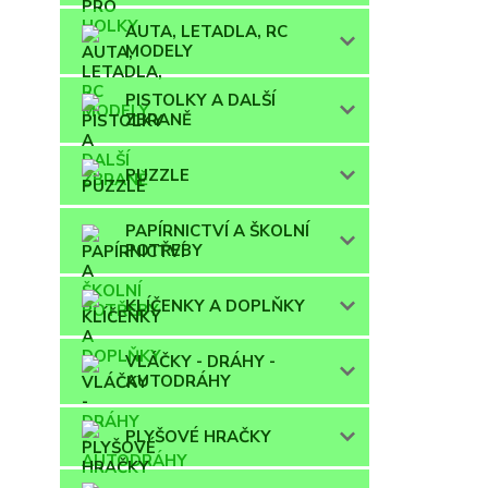
AUTA, LETADLA, RC
MODELY
PISTOLKY A DALŠÍ
ZBRANĚ
PUZZLE
PAPÍRNICTVÍ A ŠKOLNÍ
POTŘEBY
KLÍČENKY A DOPLŇKY
VLÁČKY - DRÁHY -
AUTODRÁHY
PLYŠOVÉ HRAČKY