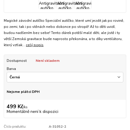
Magické závodní autíčko Speciální autíčko, které umí jezdit jak po rovině,
po zemi, tak i po stěnách nebo dokonce po stropě! Až to děti uvidí,
budou nadšením bez sebe! Tento dárek potěší malé děti, ale jistě i ty
větší.Zemská gravitace bude naprosto překonána, a to díky ventilátoru,
který vztlak...
celý popis
Dostupnost
Není skladem
Barva
Nejsme plátci DPH
499 Kč
/
ks
Momentálně není k dispozici
Číslo produktu:
A-31052-2