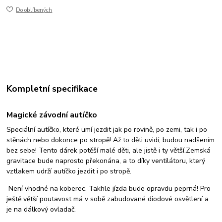
Do oblíbených
Kompletní specifikace
Magické závodní autíčko
Speciální autíčko, které umí jezdit jak po rovině, po zemi, tak i po
stěnách nebo dokonce po stropě! Až to děti uvidí, budou nadšením
bez sebe! Tento dárek potěší malé děti, ale jistě i ty větší.Zemská
gravitace bude naprosto překonána, a to díky ventilátoru, který
vztlakem udrží autíčko jezdit i po stropě.
Není vhodné na koberec. Takhle jízda bude opravdu peprná! Pro
ještě větší poutavost má v sobě zabudované diodové osvětlení a
je na dálkový ovladač.