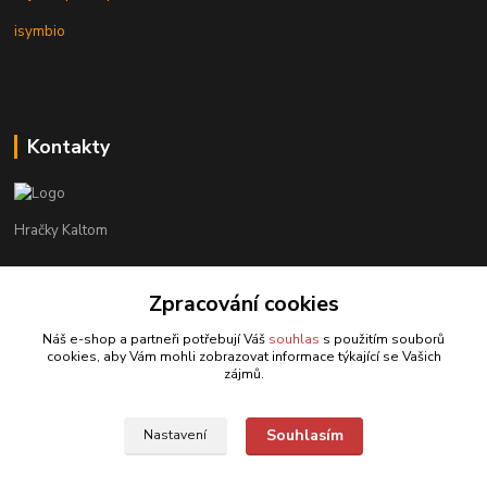
isymbio
Kontakty
Hračky Kaltom
Hračky Kaltom
Zpracování cookies
+420 777 538 008
(Po-Pá, 9 - 18 hod.)
Náš e-shop a partneři potřebují Váš
souhlas
s použitím souborů
cookies, aby Vám mohli zobrazovat informace týkající se Vašich
hrackykaltom@gmail.com
zájmů.
Souhlasím
Nastavení