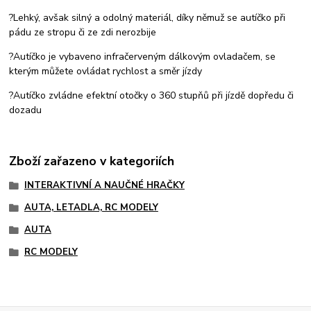
?Lehký, avšak silný a odolný materiál, díky němuž se autíčko při
pádu ze stropu či ze zdi nerozbije
?Autíčko je vybaveno infračerveným dálkovým ovladačem, se
kterým můžete ovládat rychlost a směr jízdy
?Autíčko zvládne efektní otočky o 360 stupňů při jízdě dopředu či
dozadu
Zboží zařazeno v kategoriích
INTERAKTIVNÍ A NAUČNÉ HRAČKY
AUTA, LETADLA, RC MODELY
AUTA
RC MODELY