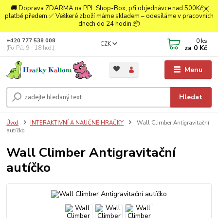
🚚 Doprava ZDARMA na PPL Shop-Box, při objednávce nad 500Kč a
platbě předem.✅ Veškeré zboží máme skladem – odesíláme v pracovních
dnech do 24 hodin.📦
0
ks
+420 777 538 008
CZK
za
0 Kč
(Po-Pá, 9 - 18 hod.)
Menu
Hledat
Úvod
INTERAKTIVNÍ A NAUČNÉ HRAČKY
Wall Climber Antigravitační
autíčko
Wall Climber Antigravitační
autíčko