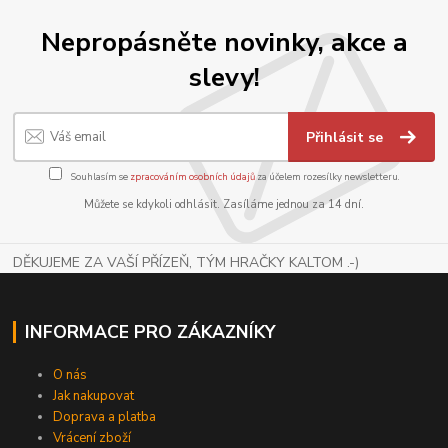
Nepropásněte novinky, akce a
slevy!
Přihlásit se
Souhlasím se
zpracováním osobních údajů
za účelem rozesílky newsletteru.
Můžete se kdykoli odhlásit. Zasíláme jednou za 14 dní.
DĚKUJEME ZA VAŠÍ PŘÍZEŇ, TÝM HRAČKY KALTOM .-)
INFORMACE PRO ZÁKAZNÍKY
O nás
Jak nakupovat
Doprava a platba
Vrácení zboží