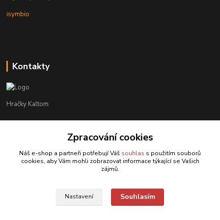
isymbio
Kontakty
Hračky Kaltom
Hračky Kaltom
Zpracování cookies
+420 777 538 008
(Po-Pá, 9 - 18 hod.)
Náš e-shop a partneři potřebují Váš
souhlas
s použitím souborů
cookies, aby Vám mohli zobrazovat informace týkající se Vašich
hrackykaltom@gmail.com
zájmů.
Souhlasím
Nastavení