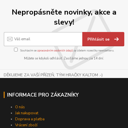
Nepropásněte novinky, akce a
slevy!
Přihlásit se
Souhlasím se
zpracováním osobních údajů
za účelem rozesílky newsletteru.
Můžete se kdykoli odhlásit. Zasíláme jednou za 14 dní.
DĚKUJEME ZA VAŠÍ PŘÍZEŇ, TÝM HRAČKY KALTOM .-)
INFORMACE PRO ZÁKAZNÍKY
O nás
Jak nakupovat
Doprava a platba
Vrácení zboží