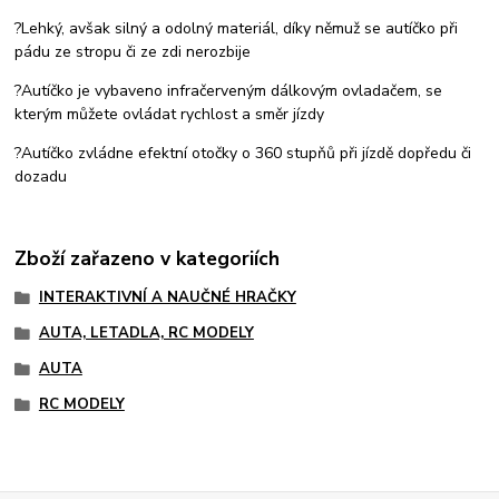
?Lehký, avšak silný a odolný materiál, díky němuž se autíčko při
pádu ze stropu či ze zdi nerozbije
?Autíčko je vybaveno infračerveným dálkovým ovladačem, se
kterým můžete ovládat rychlost a směr jízdy
?Autíčko zvládne efektní otočky o 360 stupňů při jízdě dopředu či
dozadu
Zboží zařazeno v kategoriích
INTERAKTIVNÍ A NAUČNÉ HRAČKY
AUTA, LETADLA, RC MODELY
AUTA
RC MODELY