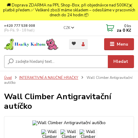
🚚 Doprava ZDARMA na PPL Shop-Box, při objednávce nad 500Kč a
platbě předem.✅ Veškeré zboží máme skladem – odesíláme v pracovních
dnech do 24 hodin.📦
0
ks
+420 777 538 008
CZK
za
0 Kč
(Po-Pá, 9 - 18 hod.)
Menu
Hledat
Úvod
INTERAKTIVNÍ A NAUČNÉ HRAČKY
Wall Climber Antigravitační
autíčko
Wall Climber Antigravitační
autíčko