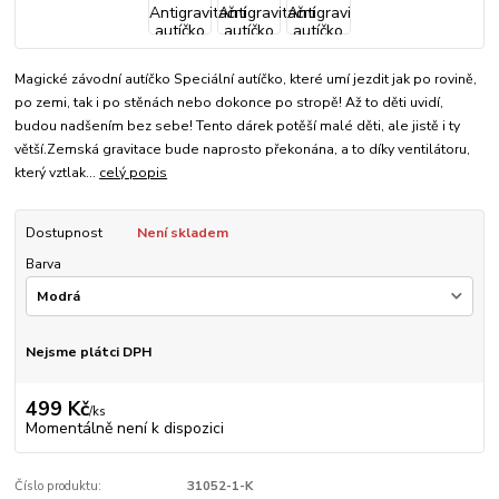
Magické závodní autíčko Speciální autíčko, které umí jezdit jak po rovině,
po zemi, tak i po stěnách nebo dokonce po stropě! Až to děti uvidí,
budou nadšením bez sebe! Tento dárek potěší malé děti, ale jistě i ty
větší.Zemská gravitace bude naprosto překonána, a to díky ventilátoru,
který vztlak...
celý popis
Dostupnost
Není skladem
Barva
Nejsme plátci DPH
499 Kč
/
ks
Momentálně není k dispozici
Číslo produktu:
31052-1-K