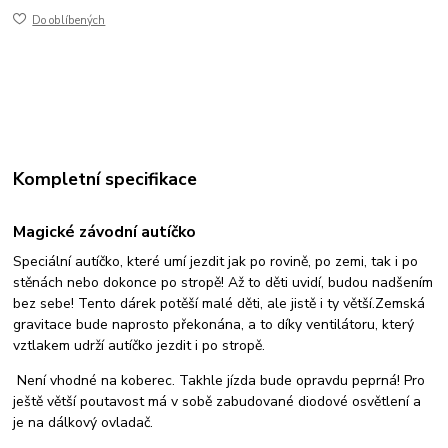
Do oblíbených
Kompletní specifikace
Magické závodní autíčko
Speciální autíčko, které umí jezdit jak po rovině, po zemi, tak i po
stěnách nebo dokonce po stropě! Až to děti uvidí, budou nadšením
bez sebe! Tento dárek potěší malé děti, ale jistě i ty větší.Zemská
gravitace bude naprosto překonána, a to díky ventilátoru, který
vztlakem udrží autíčko jezdit i po stropě.
Není vhodné na koberec. Takhle jízda bude opravdu peprná! Pro
ještě větší poutavost má v sobě zabudované diodové osvětlení a
je na dálkový ovladač.