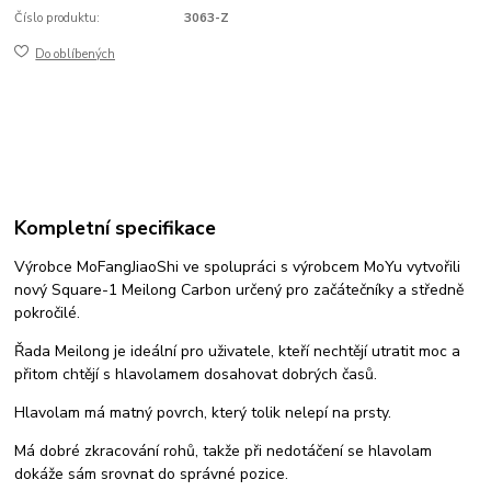
Číslo produktu:
3063-Z
Do oblíbených
Kompletní specifikace
Výrobce MoFangJiaoShi ve spolupráci s výrobcem MoYu vytvořili
nový Square-1 Meilong Carbon určený pro začátečníky a středně
pokročilé.
Řada Meilong je ideální pro uživatele, kteří nechtějí utratit moc a
přitom chtějí s hlavolamem dosahovat dobrých časů.
Hlavolam má matný povrch, který tolik nelepí na prsty.
Má dobré zkracování rohů, takže při nedotáčení se hlavolam
dokáže sám srovnat do správné pozice.