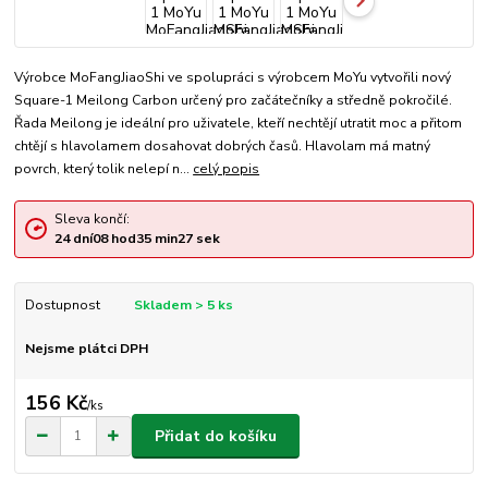
Výrobce MoFangJiaoShi ve spolupráci s výrobcem MoYu vytvořili nový
Square-1 Meilong Carbon určený pro začátečníky a středně pokročilé.
Řada Meilong je ideální pro uživatele, kteří nechtějí utratit moc a přitom
chtějí s hlavolamem dosahovat dobrých časů. Hlavolam má matný
povrch, který tolik nelepí n...
celý popis
Sleva končí:
24
dní
08
hod
35
min
27
sek
Dostupnost
Skladem > 5 ks
Nejsme plátci DPH
156 Kč
/
ks
Přidat do košíku