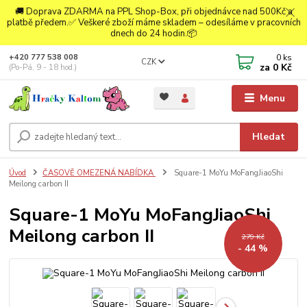
🚚 Doprava ZDARMA na PPL Shop-Box, při objednávce nad 500Kč a
platbě předem.✅ Veškeré zboží máme skladem – odesíláme v pracovních
dnech do 24 hodin.📦
0
ks
+420 777 538 008
CZK
za
0 Kč
(Po-Pá, 9 - 18 hod.)
Menu
Hledat
Úvod
ČASOVĚ OMEZENÁ NABÍDKA
Square-1 MoYu MoFangJiaoShi
Meilong carbon II
Square-1 MoYu MoFangJiaoShi
Meilong carbon II
279 Kč
- 44 %