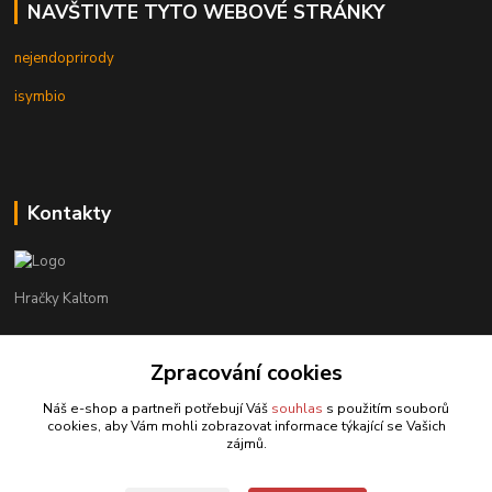
NAVŠTIVTE TYTO WEBOVÉ STRÁNKY
nejendoprirody
isymbio
Kontakty
Hračky Kaltom
Hračky Kaltom
Zpracování cookies
+420 777 538 008
(Po-Pá, 9 - 18 hod.)
Náš e-shop a partneři potřebují Váš
souhlas
s použitím souborů
cookies, aby Vám mohli zobrazovat informace týkající se Vašich
hrackykaltom@gmail.com
zájmů.