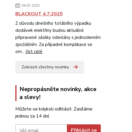
04.07.2025
BLACKOUT 4.7.2025
Z důvodu dnešního totálního výpadku
dodávek elektřiny budou aktuálně
připravené zásilky odeslány s jednodenním
zpožděním. Za případné komplikace se
om...
číst celé
Zobrazit všechny novinky
Nepropásněte novinky, akce
a slevy!
Můžete se kdykoli odhlásit. Zasíláme
jednou za 14 dní.
Přihlásit se