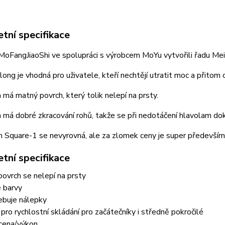
tní specifikace
oFangJiaoShi ve spolupráci s výrobcem MoYu vytvořili řadu Meil
ong je vhodná pro uživatele, kteří nechtějí utratit moc a přito
má matný povrch, který tolik nelepí na prsty.
má dobré zkracování rohů, takže se při nedotáčení hlavolam do
 Square-1 se nevyrovná, ale za zlomek ceny je super především pr
tní specifikace
ovrch se nelepí na prsty
 barvy
ebuje nálepky
pro rychlostní skládání pro začátečníky i středně pokročilé
cena/výkon