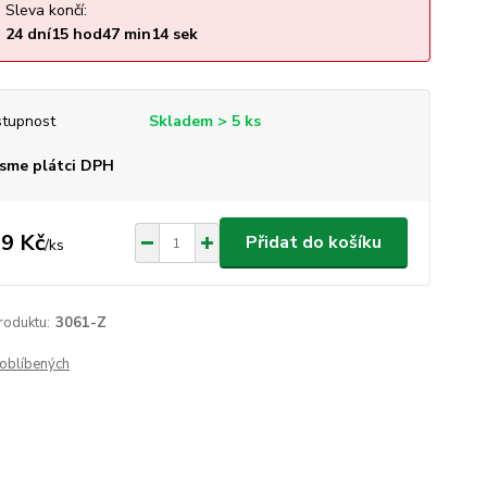
Sleva končí:
24
dní
15
hod
47
min
14
sek
tupnost
Skladem > 5 ks
sme plátci DPH
9 Kč
Přidat do košíku
/
ks
roduktu:
3061-Z
oblíbených