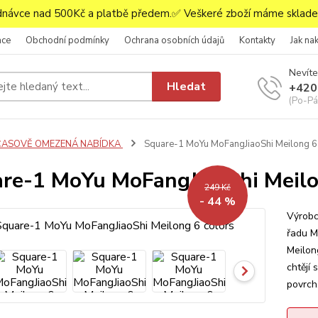
ávce nad 500Kč a platbě předem.✅ Veškeré zboží máme skladem
ace
Obchodní podmínky
Ochrana osobních údajů
Kontakty
Jak na
Nevíte
Hledat
+420
(Po-Pá,
ČASOVĚ OMEZENÁ NABÍDKA
Square-1 MoYu MoFangJiaoShi Meilong 6
re-1 MoYu MoFangJiaoShi Meilo
249 Kč
- 44 %
Výrobc
řadu M
Meilong
chtějí
povrch,