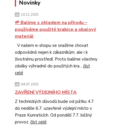
Novinky
10.11.2025
🌱 Balíme s ohledem na přírodu –
používáme použité krabice a obalový
materiál
V našem e-shopu se snažíme chovat
odpovědně nejen k zákazníkům, ale i k
životnímu prostředí. Proto balíme všechny
zásilky výhradně do použitých kra...
číst
celé
04.07.2025
ZAVŘENÍ VÝDEJNÍHO MÍSTA
Z technických důvodů bude od pátku 4.7.
do neděle 6.7. uzavřené výdejní místo v
Praze Kunraticích. Od pondělí 7.7. běžný
provoz.
číst celé