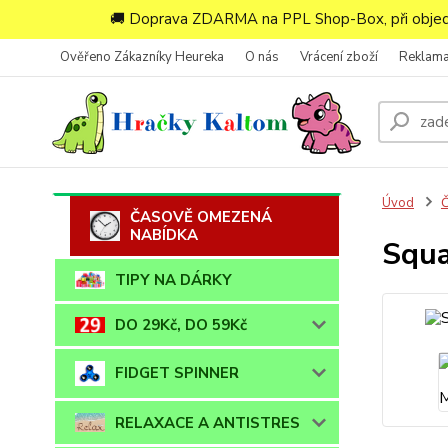
🚚 Doprava ZDARMA na PPL Shop-Box, při objedn
Ověřeno Zákazníky Heureka
O nás
Vrácení zboží
Reklam
Úvod
ČASOVĚ OMEZENÁ
NABÍDKA
Squa
TIPY NA DÁRKY
DO 29Kč, DO 59Kč
FIDGET SPINNER
RELAXACE A ANTISTRES