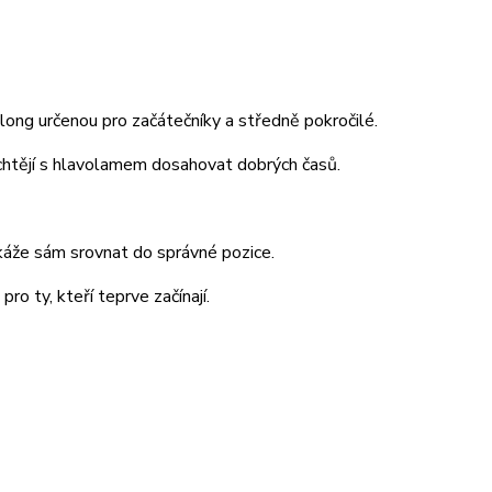
ong určenou pro začátečníky a středně pokročilé.
m chtějí s hlavolamem dosahovat dobrých časů.
káže sám srovnat do správné pozice.
o ty, kteří teprve začínají.