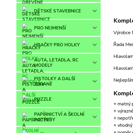
DĚTSKÉ STAVEBNICE
Komple
PRO NEJMENŠÍ
Výrobce M
Řada Meil
HRAČKY PRO HOLKY
Hlavolam 
AUTA, LETADLA, RC
MODELY
Hlavolam 
PISTOLKY A DALŠÍ
Nejlepším
ZBRANĚ
Komple
PUZZLE
+ matný p
+ výrazné
PAPÍRNICTVÍ A ŠKOLNÍ
+ nepotř
POTŘEBY
+ vhodný 
+ poměr 