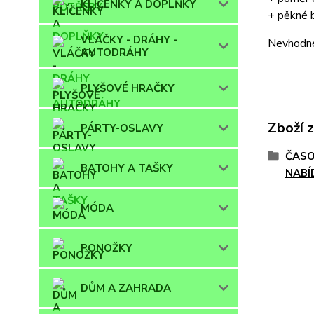
KLÍČENKY A DOPLŇKY
+ pěkné 
VLÁČKY - DRÁHY -
Nevhodné 
AUTODRÁHY
PLYŠOVÉ HRAČKY
Zboží 
PÁRTY-OSLAVY
ČASO
BATOHY A TAŠKY
NABÍ
MÓDA
PONOŽKY
DŮM A ZAHRADA