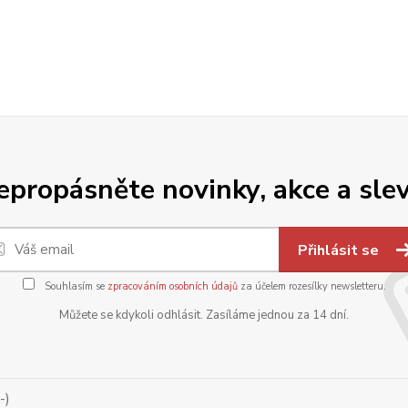
epropásněte novinky, akce a slev
Přihlásit se
Souhlasím se
zpracováním osobních údajů
za účelem rozesílky newsletteru.
Můžete se kdykoli odhlásit. Zasíláme jednou za 14 dní.
-)