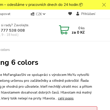
 – odesíláme v pracovních dnech do 24 hodin.📦
kupovat
Přihlášení
CZK
 si rady? Zavolejte.
0
ks
 777 538 008
za
0 Kč
 9 - 18 hod.)
 colors
ng 6 colors
e MoFangJiaoShi ve spolupráci s výrobcem MoYu vytvořili
eilong určenou pro začátečníky a středně pokročilé. Řada
 je vhodná pro uživatele, kteří nechtějí utratit moc a přitom
 s hlavolamem dosahovat dobrých časů. Hlavolam má matný
 který tolik nelepí na prsty. Hlavola...
celý popis