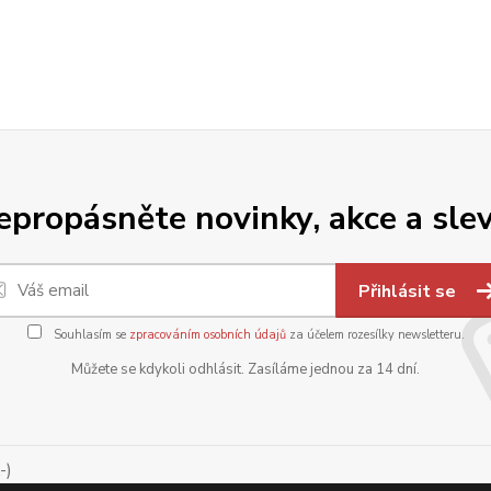
epropásněte novinky, akce a slev
Přihlásit se
Souhlasím se
zpracováním osobních údajů
za účelem rozesílky newsletteru.
Můžete se kdykoli odhlásit. Zasíláme jednou za 14 dní.
-)