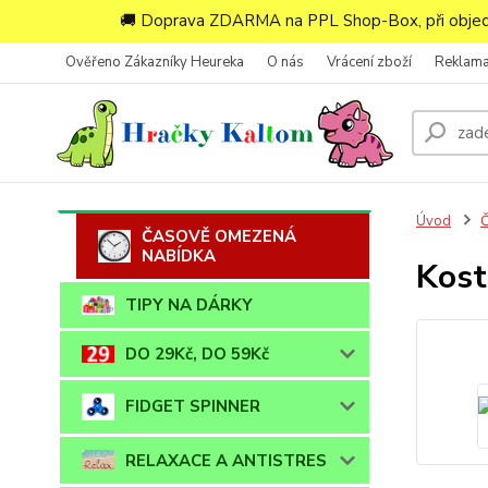
🚚 Doprava ZDARMA na PPL Shop-Box, při objedn
Ověřeno Zákazníky Heureka
O nás
Vrácení zboží
Reklam
Úvod
ČASOVĚ OMEZENÁ
NABÍDKA
Kost
TIPY NA DÁRKY
DO 29Kč, DO 59Kč
FIDGET SPINNER
RELAXACE A ANTISTRES