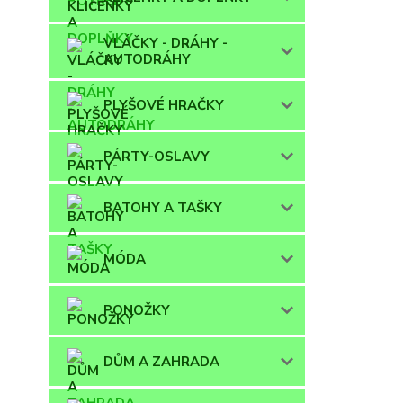
VLÁČKY - DRÁHY -
AUTODRÁHY
PLYŠOVÉ HRAČKY
PÁRTY-OSLAVY
BATOHY A TAŠKY
MÓDA
PONOŽKY
DŮM A ZAHRADA