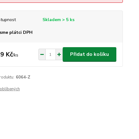
tupnost
Skladem > 5 ks
sme plátci DPH
9 Kč
Přidat do košíku
/
ks
roduktu:
6064-Z
oblíbených