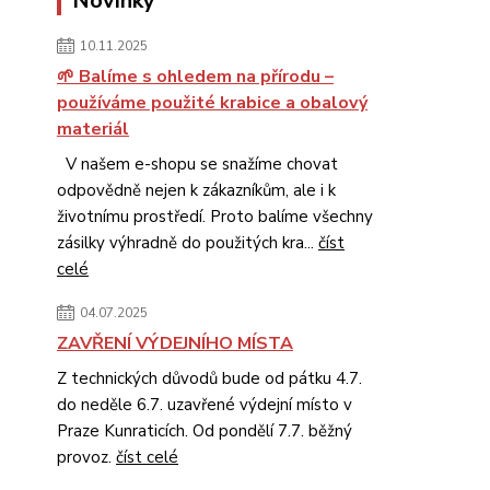
Novinky
10.11.2025
🌱 Balíme s ohledem na přírodu –
používáme použité krabice a obalový
materiál
V našem e-shopu se snažíme chovat
odpovědně nejen k zákazníkům, ale i k
životnímu prostředí. Proto balíme všechny
zásilky výhradně do použitých kra...
číst
celé
04.07.2025
ZAVŘENÍ VÝDEJNÍHO MÍSTA
Z technických důvodů bude od pátku 4.7.
do neděle 6.7. uzavřené výdejní místo v
Praze Kunraticích. Od pondělí 7.7. běžný
provoz.
číst celé