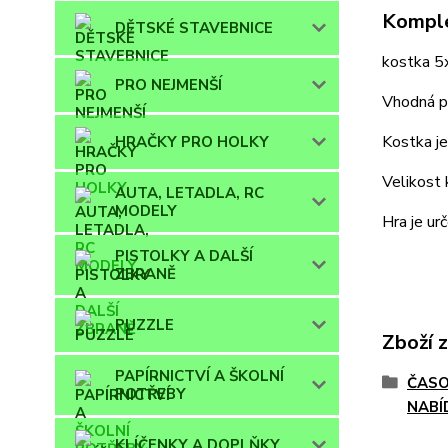
Komple
DĚTSKÉ STAVEBNICE
kostka 5x
PRO NEJMENŠÍ
Vhodná pr
Kostka je
HRAČKY PRO HOLKY
Velikost
AUTA, LETADLA, RC
MODELY
Hra je urč
PISTOLKY A DALŠÍ
ZBRANĚ
PUZZLE
Zboží 
PAPÍRNICTVÍ A ŠKOLNÍ
ČASO
POTŘEBY
NABÍ
KLÍČENKY A DOPLŇKY