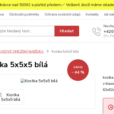
ávce nad 500Kč a platbě předem.✅ Veškeré zboží máme skladem
ace
Obchodní podmínky
Ochrana osobních údajů
Kontakty
Jak na
Nevíte
Hledat
+420
(Po-Pá,
ČASOVĚ OMEZENÁ NABÍDKA
Kostka 5x5x5 bílá
ka 5x5x5 bílá
249 Kč
- 44 %
kostka
v klasi
62x62x