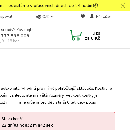
 – odesíláme v pracovních dnech do 24 hodin.📦
kupovat
Přihlášení
CZK
 si rady? Zavolejte.
0
ks
 777 538 008
za
0 Kč
 9 - 18 hod.)
 5x5x5 bílá. Vhodná pro mírně pokročilejší skládače. Kostka je
ckém vzhledu, ale má větší rozměry. Velikost kostky je
62 mm. Hra je určena pro děti starší 6 let.
celý popis
Sleva končí:
22
dní
03
hod
32
min
41
sek