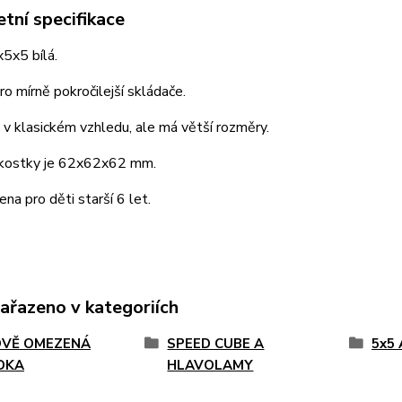
tní specifikace
5x5 bílá.
o mírně pokročilejší skládače.
 v klasickém vzhledu, ale má větší rozměry.
 kostky je 62x62x62 mm.
ena pro děti starší 6 let.
zařazeno v kategoriích
VĚ OMEZENÁ
SPEED CUBE A
5x5 
DKA
HLAVOLAMY