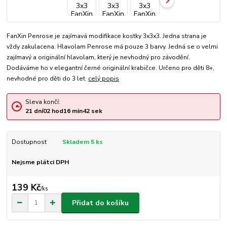
FanXin Penrose je zajímavá modifikace kostky 3x3x3. Jedna strana je
vždy zakulacena. Hlavolam Penrose má pouze 3 barvy. Jedná se o velmi
zajímavý a originální hlavolam, který je nevhodný pro závodění.
Dodáváme ho v elegantní černé originální krabičce. Určeno pro děti 8+,
nevhodné pro děti do 3 let.
celý popis
Sleva končí:
21
dní
02
hod
16
min
42
sek
Dostupnost
Skladem 5 ks
Nejsme plátci DPH
139 Kč
/
ks
Přidat do košíku