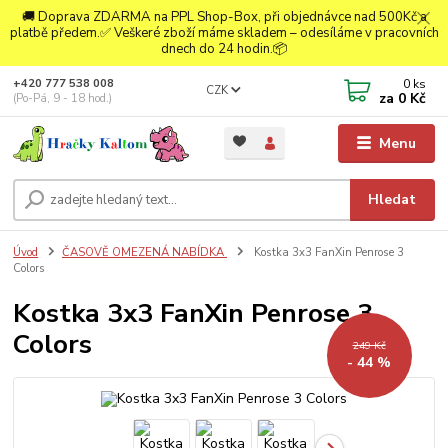
🚚 Doprava ZDARMA na PPL Shop-Box, při objednávce nad 500Kč a
platbě předem.✅ Veškeré zboží máme skladem – odesíláme v pracovních
dnech do 24 hodin.📦
0
ks
+420 777 538 008
CZK
za
0 Kč
(Po-Pá, 9 - 18 hod.)
Menu
Hledat
Úvod
ČASOVĚ OMEZENÁ NABÍDKA
Kostka 3x3 FanXin Penrose 3
Colors
Kostka 3x3 FanXin Penrose 3
Colors
249 Kč
- 44 %