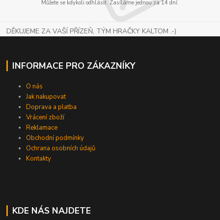
Můžete se kdykoli odhlásit. Zasíláme jednou za 14 dní.
DĚKUJEME ZA VAŠÍ PŘÍZEŇ, TÝM HRAČKY KALTOM .-)
INFORMACE PRO ZÁKAZNÍKY
O nás
Jak nakupovat
Doprava a platba
Vrácení zboží
Reklamace
Obchodní podmínky
Ochrana osobních údajů
Kontakty
KDE NÁS NAJDETE