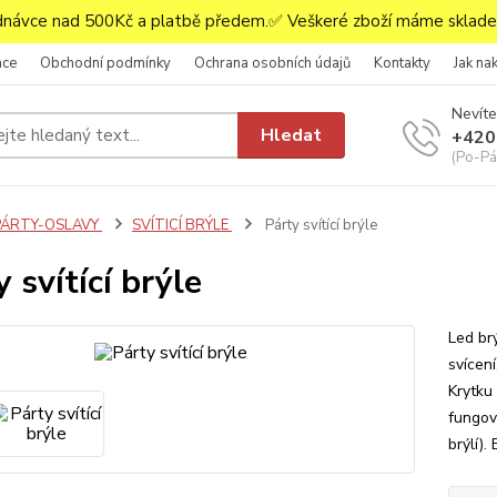
ávce nad 500Kč a platbě předem.✅ Veškeré zboží máme skladem
ace
Obchodní podmínky
Ochrana osobních údajů
Kontakty
Jak na
Nevíte
Hledat
+420
(Po-Pá,
PÁRTY-OSLAVY
SVÍTICÍ BRÝLE
Párty svítící brýle
 svítící brýle
Led brý
svícení
Krytku
fungov
brýlí).