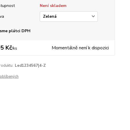
tupnost
Není skladem
va
sme plátci DPH
5 Kč
Momentálně není k dispozici
/
ks
roduktu:
Led1234567|4-Z
oblíbených