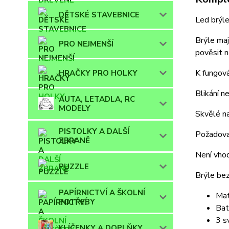
DĚTSKÉ STAVEBNICE
Led brýle
Brýle maj
PRO NEJMENŠÍ
pověsit n
K fungová
HRAČKY PRO HOLKY
Blikání n
AUTA, LETADLA, RC
MODELY
Skvělé na
PISTOLKY A DALŠÍ
Požadovan
ZBRANĚ
Není vhod
PUZZLE
Brýle bez
PAPÍRNICTVÍ A ŠKOLNÍ
Mat
POTŘEBY
Bat
3 s
KLÍČENKY A DOPLŇKY