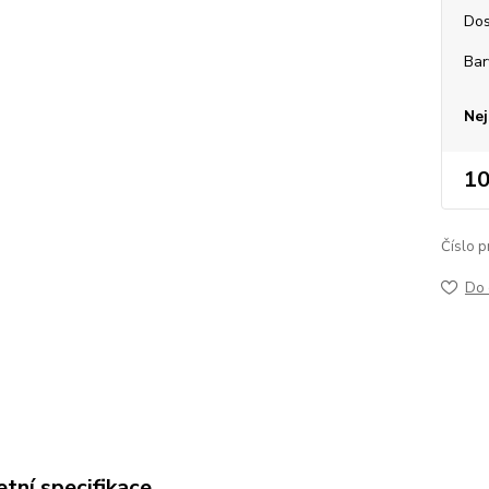
Dos
Bar
Nej
10
Číslo p
Do 
tní specifikace