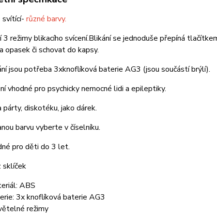
 svítící-
různé barvy.
í 3 režimy blikacího svícení.Blikání se jednoduše přepíná tlačítke
a opasek či schovat do kapsy.
ní jsou potřeba 3xknoflíková baterie AG3 (jsou součástí brýlí).
ení vhodné pro psychicky nemocné lidi a epileptiky.
 párty, diskotéku, jako dárek.
ou barvu vyberte v číselníku.
né pro děti do 3 let.
 sklíček
eriál: ABS
erie: 3x knoflíková baterie AG3
větelné režimy