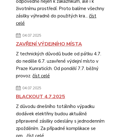
odpovědně nejen k zákazníkům, ale i k
životnímu prostředí. Proto balíme všechny
zásilky výhradně do použitých kra...
číst
celé
04.07.2025
ZAVŘENÍ VÝDEJNÍHO MÍSTA
Z technických důvodů bude od pátku 4.7.
do neděle 6.7. uzavřené výdejní místo v
Praze Kunraticích. Od pondělí 7.7. běžný
provoz.
číst celé
04.07.2025
BLACKOUT 4.7.2025
Z důvodu dnešního totálního výpadku
dodávek elektřiny budou aktuálně
připravené zásilky odeslány s jednodenním
zpožděním. Za případné komplikace se
om...
číst celé