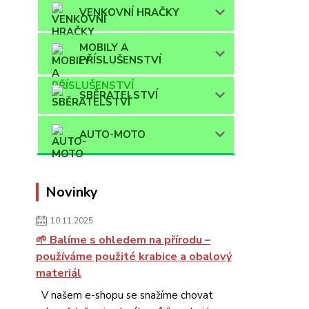
VENKOVNÍ HRAČKY
MOBILY A
PŘÍSLUŠENSTVÍ
SBĚRATELSTVÍ
AUTO-MOTO
Novinky
10.11.2025
🌱 Balíme s ohledem na přírodu –
používáme použité krabice a obalový
materiál
V našem e-shopu se snažíme chovat