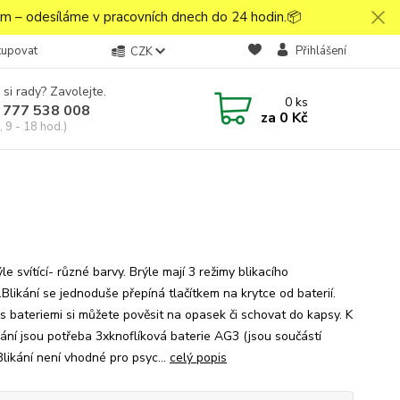
 – odesíláme v pracovních dnech do 24 hodin.📦
kupovat
Přihlášení
CZK
 si rady? Zavolejte.
0
ks
 777 538 008
za
0 Kč
 9 - 18 hod.)
le svítící- různé barvy. Brýle mají 3 režimy blikacího
.Blikání se jednoduše přepíná tlačítkem na krytce od baterií.
 s bateriemi si můžete pověsit na opasek či schovat do kapsy. K
ání jsou potřeba 3xknoflíková baterie AG3 (jsou součástí
 Blikání není vhodné pro psyc...
celý popis