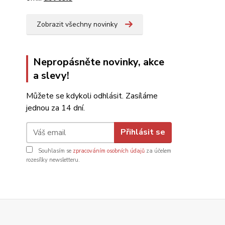
Zobrazit všechny novinky
Nepropásněte novinky, akce
a slevy!
Můžete se kdykoli odhlásit. Zasíláme
jednou za 14 dní.
Přihlásit se
Souhlasím se
zpracováním osobních údajů
za účelem
rozesílky newsletteru.