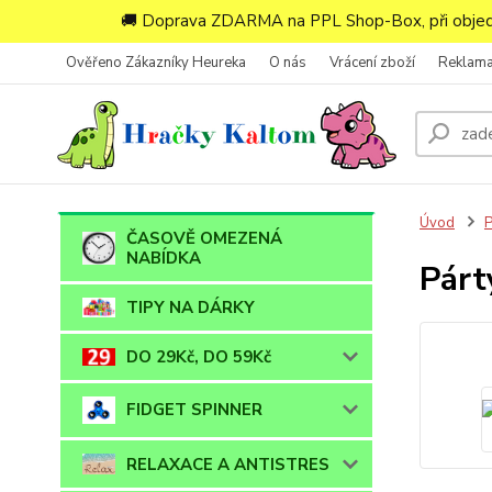
🚚 Doprava ZDARMA na PPL Shop-Box, při objedn
Ověřeno Zákazníky Heureka
O nás
Vrácení zboží
Reklam
Úvod
ČASOVĚ OMEZENÁ
NABÍDKA
Párty
TIPY NA DÁRKY
DO 29Kč, DO 59Kč
FIDGET SPINNER
RELAXACE A ANTISTRES