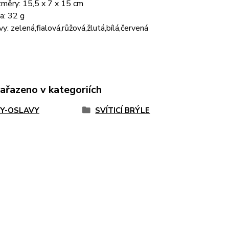
měry: 15,5 x 7 x 15 cm
a: 32 g
vy: zelená,fialová,růžová,žlutá,bílá,červená
zařazeno v kategoriích
Y-OSLAVY
SVÍTICÍ BRÝLE