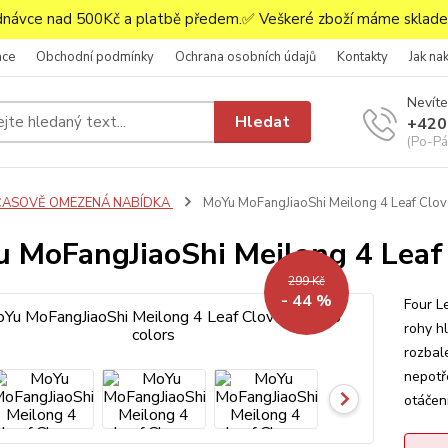
ávce nad 500Kč a platbě předem.✅ Veškeré zboží máme skladem
ace
Obchodní podmínky
Ochrana osobních údajů
Kontakty
Jak na
Nevíte
Hledat
+420
(Po-Pá,
ČASOVĚ OMEZENÁ NABÍDKA
MoYu MoFangJiaoShi Meilong 4 Leaf Clov
 MoFangJiaoShi Meilong 4 Leaf 
299 Kč
- 44 %
Four L
rohy h
rozbal
nepotř
otáčení