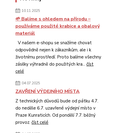
10.11.2025
🌱 Balíme s ohledem na přírodu –
používáme použité krabice a obalový
materiál
V našem e-shopu se snažíme chovat
odpovědně nejen k zákazníkům, ale i k
životnímu prostředí. Proto balíme všechny
zásilky výhradně do použitých kra...
číst
celé
04.07.2025
ZAVŘENÍ VÝDEJNÍHO MÍSTA
Z technických důvodů bude od pátku 4.7.
do neděle 6.7. uzavřené výdejní místo v
Praze Kunraticích. Od pondělí 7.7. běžný
provoz.
číst celé