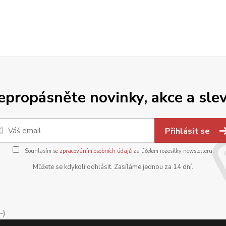
epropásněte novinky, akce a slev
Přihlásit se
Souhlasím se
zpracováním osobních údajů
za účelem rozesílky newsletteru.
Můžete se kdykoli odhlásit. Zasíláme jednou za 14 dní.
-)