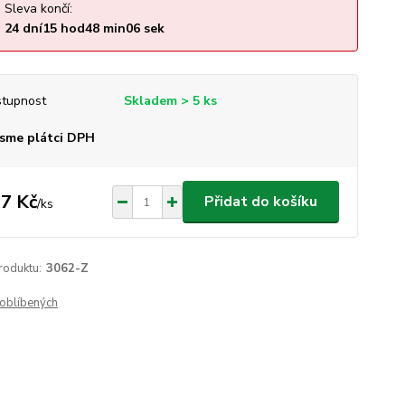
Sleva končí:
24
dní
15
hod
48
min
05
sek
tupnost
Skladem > 5 ks
sme plátci DPH
7 Kč
Přidat do košíku
/
ks
roduktu:
3062-Z
oblíbených