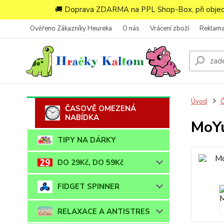
🚚 Doprava ZDARMA na PPL Shop-Box, při objedn
Ověřeno Zákazníky Heureka
O nás
Vrácení zboží
Reklam
Úvod
ČASOVĚ OMEZENÁ
NABÍDKA
MoYu
TIPY NA DÁRKY
DO 29Kč, DO 59Kč
FIDGET SPINNER
RELAXACE A ANTISTRES