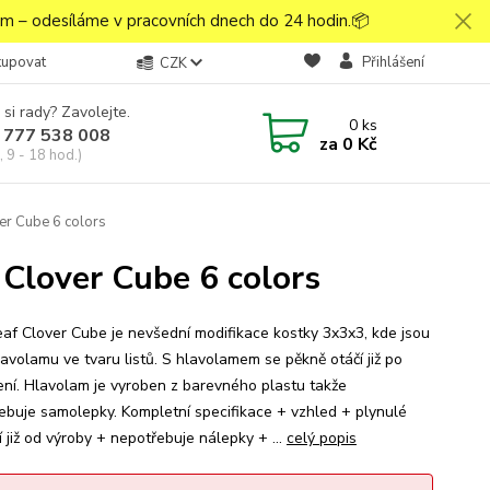
 – odesíláme v pracovních dnech do 24 hodin.📦
kupovat
Přihlášení
CZK
 si rady? Zavolejte.
0
ks
 777 538 008
za
0 Kč
 9 - 18 hod.)
er Cube 6 colors
Clover Cube 6 colors
eaf Clover Cube je nevšední modifikace kostky 3x3x3, kde jsou
lavolamu ve tvaru listů. S hlavolamem se pěkně otáčí již po
ení. Hlavolam je vyroben z barevného plastu takže
ebuje samolepky. Kompletní specifikace + vzhled + plynulé
 již od výroby + nepotřebuje nálepky + ...
celý popis