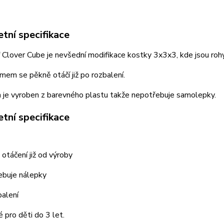
tní specifikace
 Clover Cube je nevšední modifikace kostky 3x3x3, kde jsou rohy
mem se pěkně otáčí již po rozbalení.
 je vyroben z barevného plastu takže nepotřebuje samolepky.
tní specifikace
 otáčení již od výroby
ebuje nálepky
balení
pro děti do 3 let.