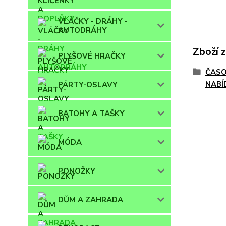
VLÁČKY - DRÁHY -
AUTODRÁHY
Zboží 
PLYŠOVÉ HRAČKY
ČASO
NABÍ
PÁRTY-OSLAVY
BATOHY A TAŠKY
MÓDA
PONOŽKY
DŮM A ZAHRADA