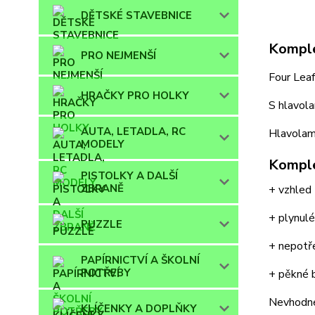
DĚTSKÉ STAVEBNICE
Komple
PRO NEJMENŠÍ
Four Leaf
HRAČKY PRO HOLKY
S hlavola
AUTA, LETADLA, RC
Hlavolam
MODELY
Komple
PISTOLKY A DALŠÍ
ZBRANĚ
+ vzhled
+ plynulé
PUZZLE
+ nepotř
PAPÍRNICTVÍ A ŠKOLNÍ
POTŘEBY
+ pěkné 
Nevhodné 
KLÍČENKY A DOPLŇKY