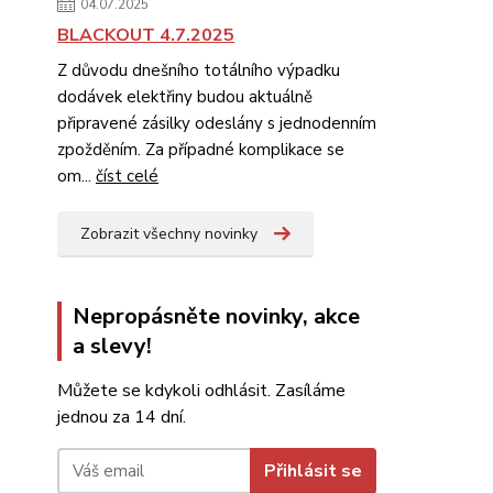
04.07.2025
BLACKOUT 4.7.2025
Z důvodu dnešního totálního výpadku
dodávek elektřiny budou aktuálně
připravené zásilky odeslány s jednodenním
zpožděním. Za případné komplikace se
om...
číst celé
Zobrazit všechny novinky
Nepropásněte novinky, akce
a slevy!
Můžete se kdykoli odhlásit. Zasíláme
jednou za 14 dní.
Přihlásit se