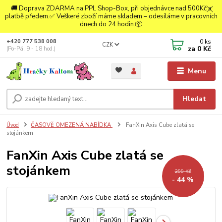
🚚 Doprava ZDARMA na PPL Shop-Box, při objednávce nad 500Kč a
platbě předem.✅ Veškeré zboží máme skladem – odesíláme v pracovních
dnech do 24 hodin.📦
0
ks
+420 777 538 008
CZK
za
0 Kč
(Po-Pá, 9 - 18 hod.)
Menu
Hledat
Úvod
ČASOVĚ OMEZENÁ NABÍDKA
FanXin Axis Cube zlatá se
stojánkem
FanXin Axis Cube zlatá se
stojánkem
299 Kč
- 44 %