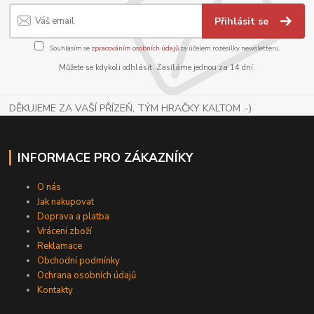
Přihlásit se
Souhlasím se
zpracováním osobních údajů
za účelem rozesílky newsletteru.
Můžete se kdykoli odhlásit. Zasíláme jednou za 14 dní.
DĚKUJEME ZA VAŠÍ PŘÍZEŇ, TÝM HRAČKY KALTOM .-)
INFORMACE PRO ZÁKAZNÍKY
O nás
Jak nakupovat
Doprava a platba
Vrácení zboží
Reklamace
Obchodní podmínky
Ochrana osobních údajů
Kontakty