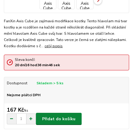
FanXin Axis Cube je zajímavá modifikace kostky. Tento hlavolam má tvar
kostky a je rozdělen na každé straně několikrát diagonálně. Při skládání
mění hlavolam Axis Cube svůj tvar. S hlavolamem se otáčí lehce.
Celkově je kvalitně zpracován. Tato verze je černá se zlatými nálepkami.
Kostku dodáváme s č...
celý popis
Sleva končí:
20
dní
16
hod
36
min
46
sek
Dostupnost
Skladem > 5 ks
Nejsme plátci DPH
167 Kč
/
ks
Přidat do košíku