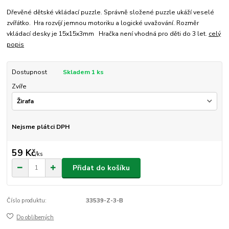
Dřevěné dětské vkládací puzzle. Správně složené puzzle ukáží veselé
zvířátko. Hra rozvíjí jemnou motoriku a logické uvažování. Rozměr
vkládací desky je 15x15x3mm Hračka není vhodná pro děti do 3 let.
celý
popis
Dostupnost
Skladem 1 ks
Zvíře
Nejsme plátci DPH
59 Kč
/
ks
Přidat do košíku
Číslo produktu:
33539-Z-3-B
Do oblíbených