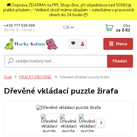
🚚 Doprava ZDARMA na PPL Shop-Box, při objednávce nad 500Kč a
platbě předem.✅ Veškeré zboží máme skladem – odesíláme v pracovních
dnech do 24 hodin.📦
0
ks
+420 777 538 008
CZK
za
0 Kč
(Po-Pá, 9 - 18 hod.)
Menu
Hledat
Úvod
HRAČKY DŘEVĚNÉ
Dřevěné vkládací puzzle žirafa
Dřevěné vkládací puzzle žirafa