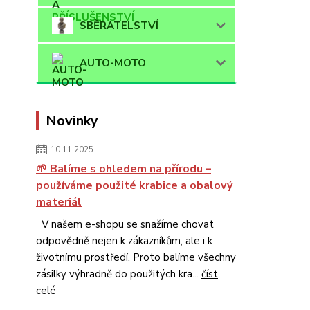
SBĚRATELSTVÍ
AUTO-MOTO
Novinky
10.11.2025
🌱 Balíme s ohledem na přírodu –
používáme použité krabice a obalový
materiál
V našem e-shopu se snažíme chovat
odpovědně nejen k zákazníkům, ale i k
životnímu prostředí. Proto balíme všechny
zásilky výhradně do použitých kra...
číst
celé