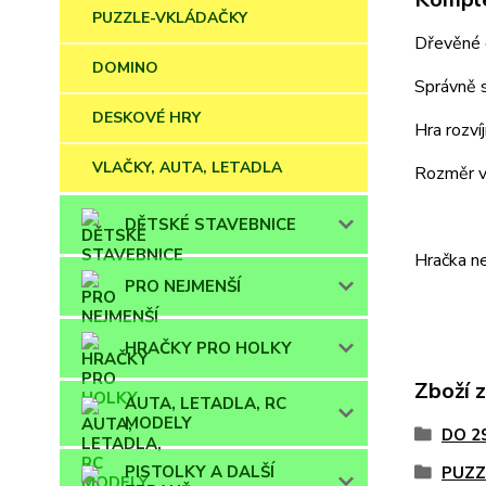
PUZZLE-VKLÁDAČKY
Dřevěné 
DOMINO
Správně s
DESKOVÉ HRY
Hra rozví
VLAČKY, AUTA, LETADLA
Rozměr v
DĚTSKÉ STAVEBNICE
Hračka ne
PRO NEJMENŠÍ
HRAČKY PRO HOLKY
Zboží 
AUTA, LETADLA, RC
MODELY
DO 2
PISTOLKY A DALŠÍ
PUZZ