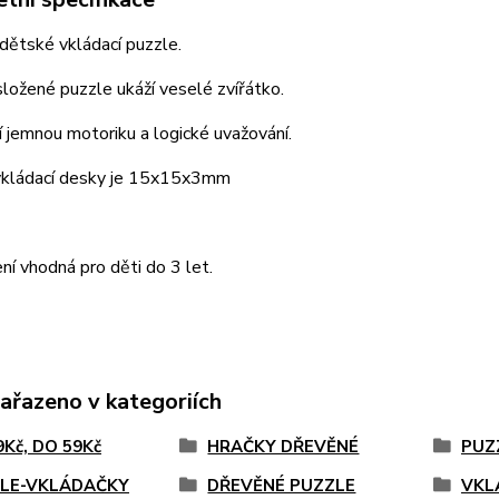
dětské vkládací puzzle.
ložené puzzle ukáží veselé zvířátko.
jí jemnou motoriku a logické uvažování.
kládací desky je 15x15x3mm
ní vhodná pro děti do 3 let.
zařazeno v kategoriích
9Kč, DO 59Kč
HRAČKY DŘEVĚNÉ
PUZ
LE-VKLÁDAČKY
DŘEVĚNÉ PUZZLE
VKL