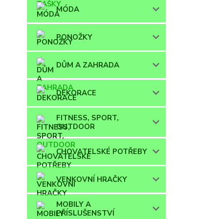
MÓDA
PONOŽKY
DŮM A ZAHRADA
DEKORACE
FITNESS, SPORT,
OUTDOOR
CHOVATELSKÉ POTŘEBY
VENKOVNÍ HRAČKY
MOBILY A
PŘÍSLUŠENSTVÍ