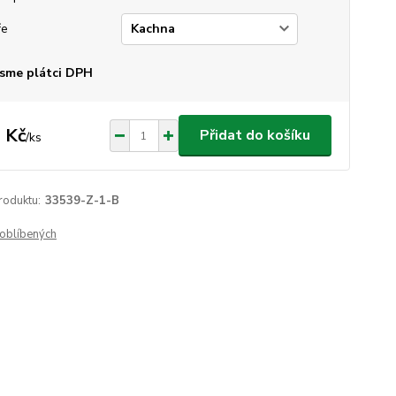
ře
sme plátci DPH
 Kč
Přidat do košíku
/
ks
roduktu:
33539-Z-1-B
oblíbených