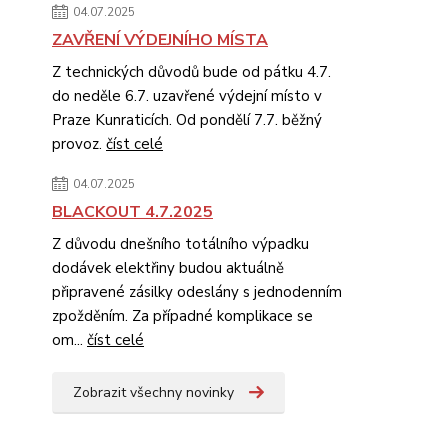
04.07.2025
ZAVŘENÍ VÝDEJNÍHO MÍSTA
Z technických důvodů bude od pátku 4.7.
do neděle 6.7. uzavřené výdejní místo v
Praze Kunraticích. Od pondělí 7.7. běžný
provoz.
číst celé
04.07.2025
BLACKOUT 4.7.2025
Z důvodu dnešního totálního výpadku
dodávek elektřiny budou aktuálně
připravené zásilky odeslány s jednodenním
zpožděním. Za případné komplikace se
om...
číst celé
Zobrazit všechny novinky