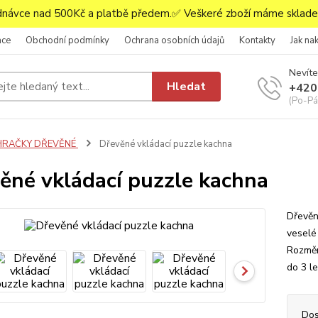
ávce nad 500Kč a platbě předem.✅ Veškeré zboží máme skladem
ace
Obchodní podmínky
Ochrana osobních údajů
Kontakty
Jak na
Nevíte
Hledat
+420
(Po-Pá,
HRAČKY DŘEVĚNÉ
Dřevěné vkládací puzzle kachna
ěné vkládací puzzle kachna
Dřevěn
veselé
Rozměr
do 3 le
Dos