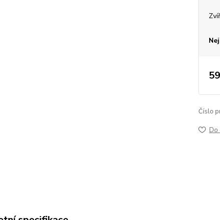
Zví
Nej
59
Číslo p
Do 
tní specifikace