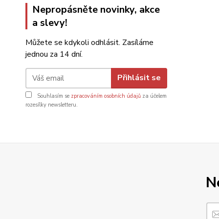
Nepropásněte novinky, akce
a slevy!
Můžete se kdykoli odhlásit. Zasíláme
jednou za 14 dní.
Přihlásit se
Souhlasím se
zpracováním osobních údajů
za účelem
rozesílky newsletteru.
N