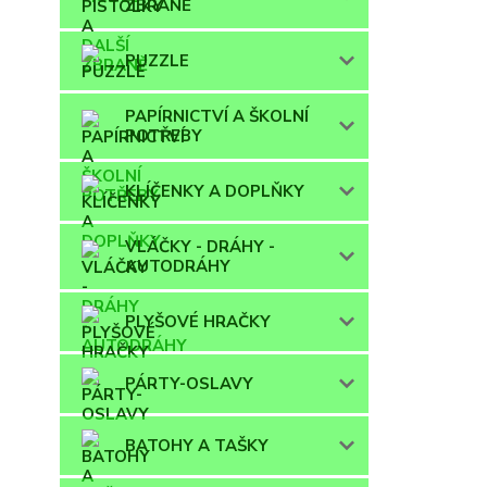
ZBRANĚ
PUZZLE
PAPÍRNICTVÍ A ŠKOLNÍ
POTŘEBY
KLÍČENKY A DOPLŇKY
VLÁČKY - DRÁHY -
AUTODRÁHY
PLYŠOVÉ HRAČKY
PÁRTY-OSLAVY
BATOHY A TAŠKY