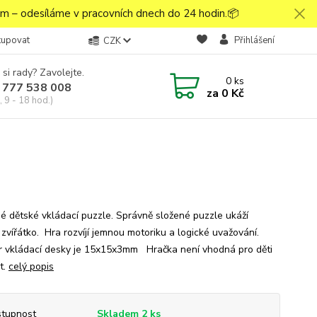
 – odesíláme v pracovních dnech do 24 hodin.📦
kupovat
Přihlášení
CZK
 si rady? Zavolejte.
0
ks
 777 538 008
za
0 Kč
 9 - 18 hod.)
é dětské vkládací puzzle. Správně složené puzzle ukáží
 zvířátko. Hra rozvíjí jemnou motoriku a logické uvažování.
 vkládací desky je 15x15x3mm Hračka není vhodná pro děti
t.
celý popis
tupnost
Skladem 2 ks