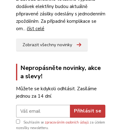
dodávek elektřiny budou aktuálně
připravené zásilky odeslány s jednodenním
zpožděním. Za případné komplikace se
om...
číst celé
Zobrazit všechny novinky
Nepropásněte novinky, akce
a slevy!
Můžete se kdykoli odhlásit. Zasíláme
jednou za 14 dní.
Přihlásit se
Souhlasím se
zpracováním osobních údajů
za účelem
rozesílky newsletteru.