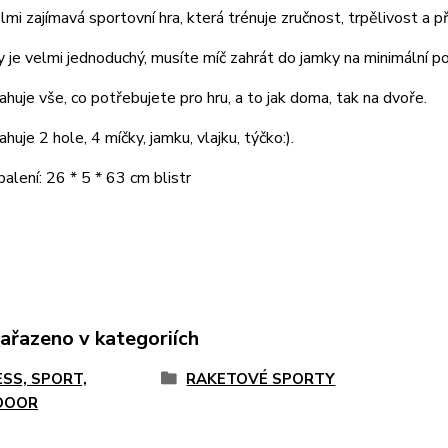
elmi zajímavá sportovní hra, která trénuje zručnost, trpělivost a p
ry je velmi jednoduchý, musíte míč zahrát do jamky na minimální p
huje vše, co potřebujete pro hru, a to jak doma, tak na dvoře.
huje 2 hole, 4 míčky, jamku, vlajku, týčko:).
balení: 26 * 5 * 63 cm blistr
zařazeno v kategoriích
ESS, SPORT,
RAKETOVÉ SPORTY
DOOR