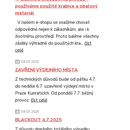
používáme použité krabice a obalový
materiál
V našem e-shopu se snažíme chovat
odpovědně nejen k zákazníkům, ale i k
životnímu prostředí. Proto balíme všechny
zásilky výhradně do použitých kra...
číst
celé
04.07.2025
ZAVŘENÍ VÝDEJNÍHO MÍSTA
Z technických důvodů bude od pátku 4.7.
do neděle 6.7. uzavřené výdejní místo v
Praze Kunraticích. Od pondělí 7.7. běžný
provoz.
číst celé
04.07.2025
BLACKOUT 4.7.2025
Z důvodu dnešního totálního výpadku