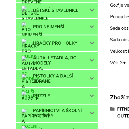
Golf je v
DĚTSKÉ STAVEBNICE
Princip h
PRO NEJMENŠÍ
Sada obsa
Sada obsa
HRAČKY PRO HOLKY
Velikost 
AUTA, LETADLA, RC
Věk: 3+
MODELY
PISTOLKY A DALŠÍ
ZBRANĚ
PUZZLE
Zboží 
FITN
PAPÍRNICTVÍ A ŠKOLNÍ
POTŘEBY
OUT