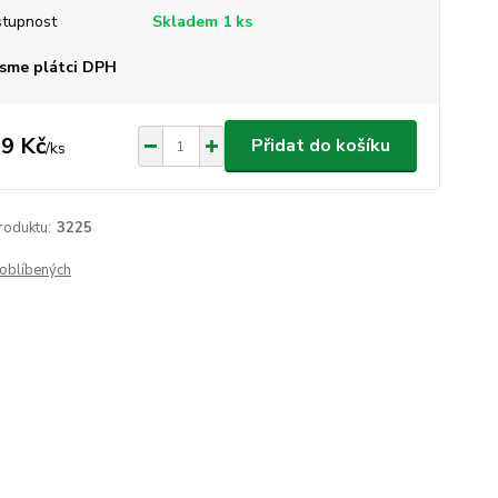
tupnost
Skladem 1 ks
sme plátci DPH
9 Kč
Přidat do košíku
/
ks
roduktu:
3225
oblíbených