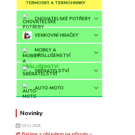
TERMOSKY A TERMOHRNKY
CHOVATELSKÉ POTŘEBY
VENKOVNÍ HRAČKY
MOBILY A
PŘÍSLUŠENSTVÍ
SBĚRATELSTVÍ
AUTO-MOTO
Novinky
10.11.2025
🌱 Balíme s ohledem na přírodu –