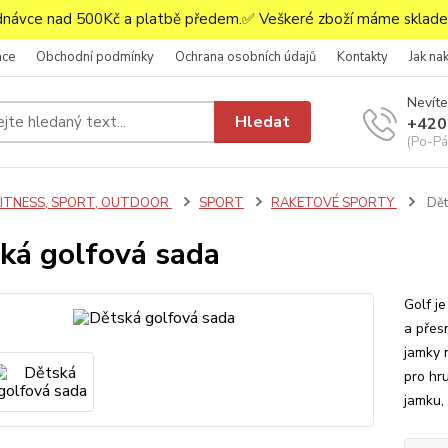
ávce nad 500Kč a platbě předem.✅ Veškeré zboží máme skladem
ace
Obchodní podmínky
Ochrana osobních údajů
Kontakty
Jak na
Nevíte
Hledat
+420
(Po-Pá,
FITNESS, SPORT, OUTDOOR
SPORT
RAKETOVÉ SPORTY
Dět
ká golfová sada
Golf je
a přesn
jamky 
pro hru
jamku, 