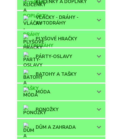
KLÍČENKY A DOPLŇKY
VLÁČKY - DRÁHY -
AUTODRÁHY
PLYŠOVÉ HRAČKY
PÁRTY-OSLAVY
BATOHY A TAŠKY
MÓDA
PONOŽKY
DŮM A ZAHRADA