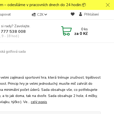
 – odesíláme v pracovních dnech do 24 hodin.📦
kupovat
Přihlášení
CZK
 si rady? Zavolejte.
0
ks
 777 538 008
za
0 Kč
 9 - 18 hod.)
ská golfová sada
 velmi zajímavá sportovní hra, která trénuje zručnost, trpělivost
ost. Princip hry je velmi jednoduchý, musíte míč zahrát do
na minimální počet úderů. Sada obsahuje vše, co potřebujete
, a to jak doma, tak na dvoře. Sada obsahuje 2 hole, 4 míčky,
vlajku, týčko:). Ve...
celý popis