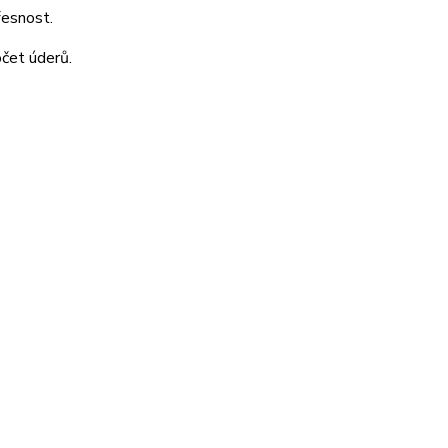
řesnost.
očet úderů.