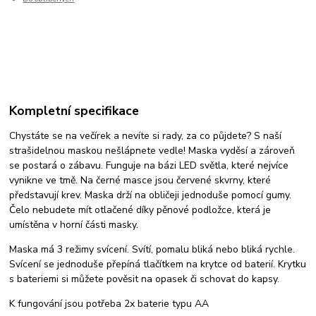
Kompletní specifikace
Chystáte se na večírek a nevíte si rady, za co půjdete? S naší
strašidelnou maskou nešlápnete vedle! Maska vyděsí a zároveň
se postará o zábavu. Funguje na bázi LED světla, které nejvíce
vynikne ve tmě. Na černé masce jsou červené skvrny, které
představují krev. Maska drží na obličeji jednoduše pomocí gumy.
Čelo nebudete mít otlačené díky pěnové podložce, která je
umístěna v horní části masky.
Maska má 3 režimy svícení. Svítí, pomalu bliká nebo bliká rychle.
Svícení se jednoduše přepíná tlačítkem na krytce od baterií. Krytku
s bateriemi si můžete pověsit na opasek či schovat do kapsy.
K fungování jsou potřeba 2x baterie typu AA