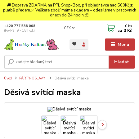
🚚 Doprava ZDARMA na PPL Shop-Box, při objednávce nad 500Kč a
platbě předem.✅ Veškeré zboží máme skladem – odesíláme v pracovních
dnech do 24 hodin.📦
0
ks
+420 777 538 008
CZK
za
0 Kč
(Po-Pá, 9 - 18 hod.)
Menu
Hledat
Úvod
PÁRTY-OSLAVY
Děsivá svítící maska
Děsivá svítící maska