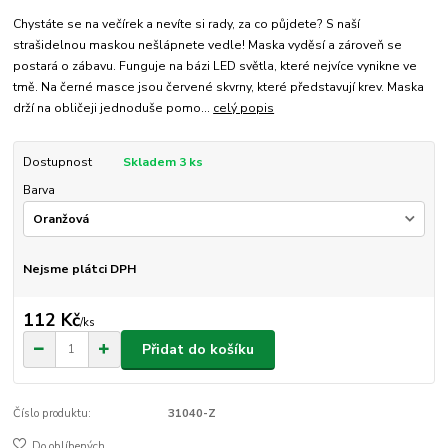
Chystáte se na večírek a nevíte si rady, za co půjdete? S naší
strašidelnou maskou nešlápnete vedle! Maska vyděsí a zároveň se
postará o zábavu. Funguje na bázi LED světla, které nejvíce vynikne ve
tmě. Na černé masce jsou červené skvrny, které představují krev. Maska
drží na obličeji jednoduše pomo...
celý popis
Dostupnost
Skladem 3 ks
Barva
Nejsme plátci DPH
112 Kč
/
ks
Přidat do košíku
Číslo produktu:
31040-Z
Do oblíbených