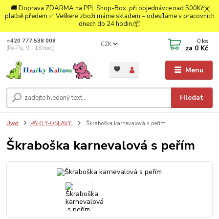
🚚 Doprava ZDARMA na PPL Shop-Box, při objednávce nad 500Kč a
platbě předem.✅ Veškeré zboží máme skladem – odesíláme v pracovních
dnech do 24 hodin.📦
0
ks
+420 777 538 008
CZK
za
0 Kč
(Po-Pá, 9 - 18 hod.)
Menu
Hledat
Úvod
PÁRTY-OSLAVY
Škraboška karnevalová s peřím
Škraboška karnevalová s peřím