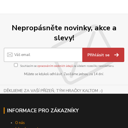
Nepropásněte novinky, akce a
slevy!
Přihlásit se
Souhlasím se
zpracováním osobních údajů
za účelem rozesílky newsletteru.
Můžete se kdykoli odhlásit. Zasíláme jednou za 14 dní.
DĚKUJEME ZA VAŠÍ PŘÍZEŇ, TÝM HRAČKY KALTOM .-)
INFORMACE PRO ZÁKAZNÍKY
O nás