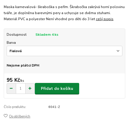
Maska karnevalová- škraboška s peřím. Škrabočka zakrývá horní polovinu
tváře, je doplněna barevnými pery a uchycuje se dvěma stuhami.
Materiál PVC a polyester Není vhodné pro děti do 3 let
celý popis
Dostupnost
Skladem 4 ks
Barva
Nejsme plátci DPH
95 Kč
/
ks
Přidat do košíku
Číslo produktu:
6041-Z
Do oblíbených