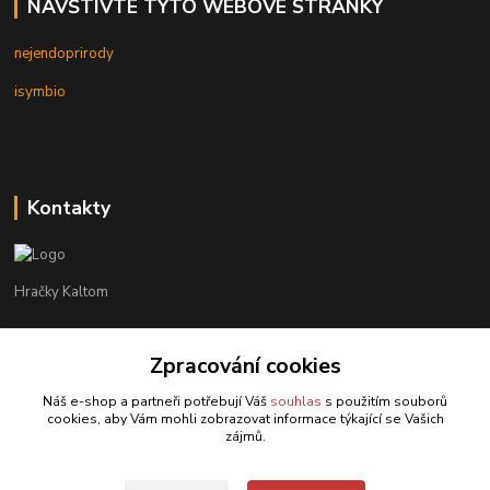
NAVŠTIVTE TYTO WEBOVÉ STRÁNKY
nejendoprirody
isymbio
Kontakty
Hračky Kaltom
Hračky Kaltom
Zpracování cookies
+420 777 538 008
(Po-Pá, 9 - 18 hod.)
Náš e-shop a partneři potřebují Váš
souhlas
s použitím souborů
cookies, aby Vám mohli zobrazovat informace týkající se Vašich
hrackykaltom@gmail.com
zájmů.