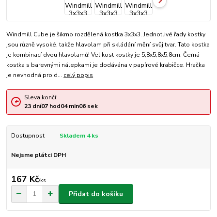
Windmill Cube je šikmo rozdělená kostka 3x3x3. Jednotlivé řady kostky
jsou různě vysoké, takže hlavolam při skládání mění svůj tvar. Tato kostka
je kombinací dvou hlavolamů! Velikost kostky je 5,8x5,8x5,8cm. Černá
kostka s barevnými nálepkami je dodávána v papírové krabičce. Hračka
je nevhodná pro d...
celý popis
Sleva končí:
23
dní
07
hod
04
min
06
sek
Dostupnost
Skladem 4 ks
Nejsme plátci DPH
167 Kč
/
ks
Přidat do košíku