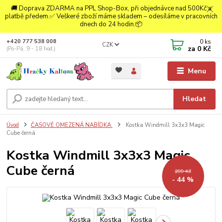
🚚 Doprava ZDARMA na PPL Shop-Box, při objednávce nad 500Kč a
platbě předem.✅ Veškeré zboží máme skladem – odesíláme v pracovních
dnech do 24 hodin.📦
0
ks
+420 777 538 008
CZK
za
0 Kč
(Po-Pá, 9 - 18 hod.)
Menu
Hledat
Úvod
ČASOVĚ OMEZENÁ NABÍDKA
Kostka Windmill 3x3x3 Magic
Cube černá
Kostka Windmill 3x3x3 Magic
Cube černá
299 Kč
- 44 %