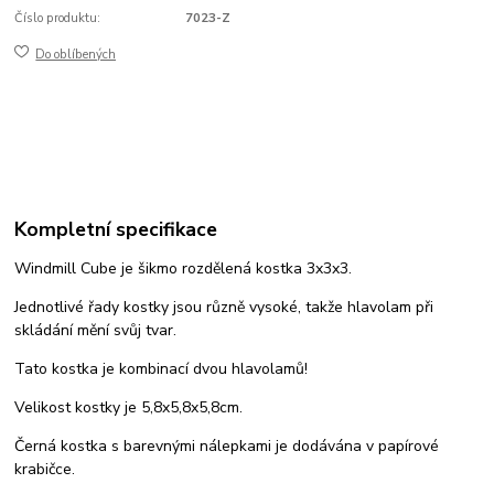
Číslo produktu:
7023-Z
Do oblíbených
Kompletní specifikace
Windmill Cube je šikmo rozdělená kostka 3x3x3.
Jednotlivé řady kostky jsou různě vysoké, takže hlavolam při
skládání mění svůj tvar.
Tato kostka je kombinací dvou hlavolamů!
Velikost kostky je 5,8x5,8x5,8cm.
Černá kostka s barevnými nálepkami je dodávána v papírové
krabičce.