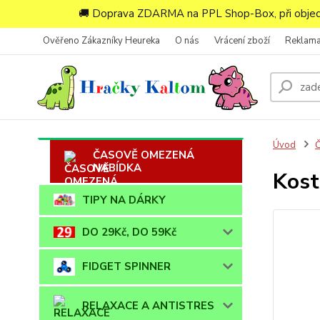
🚚 Doprava ZDARMA na PPL Shop-Box, při objedn
Ověřeno Zákazníky Heureka
O nás
Vrácení zboží
Reklam
Úvod
ČASOVĚ OMEZENÁ
NABÍDKA
Kost
TIPY NA DÁRKY
DO 29Kč, DO 59Kč
FIDGET SPINNER
RELAXACE A ANTISTRES