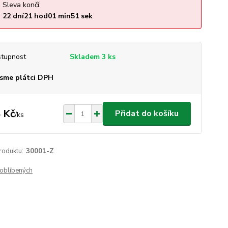
Sleva končí:
22
dní
21
hod
01
min
50
sek
tupnost
Skladem 3 ks
sme plátci DPH
 Kč
Přidat do košíku
/
ks
roduktu:
30001-Z
oblíbených