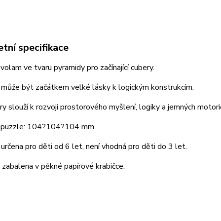
tní specifikace
volam ve tvaru pyramidy pro začínající cubery.
 může být začátkem velké lásky k logickým konstrukcím.
ry slouží k rozvoji prostorového myšlení, logiky a jemných motor
 puzzle: 104?104?104 mm
 určena pro děti od 6 let, není vhodná pro děti do 3 let.
 zabalena v pěkné papírové krabičce.