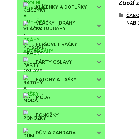
Zboží 
KLÍČENKY A DOPLŇKY
ČASO
VLÁČKY - DRÁHY -
NABÍ
AUTODRÁHY
PLYŠOVÉ HRAČKY
PÁRTY-OSLAVY
BATOHY A TAŠKY
MÓDA
PONOŽKY
DŮM A ZAHRADA