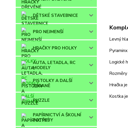
DĚTSKÉ STAVEBNICE
Komple
PRO NEJMENŠÍ
Levný hla
HRAČKY PRO HOLKY
Pyraminx
Logické h
AUTA, LETADLA, RC
MODELY
Rozměry
PISTOLKY A DALŠÍ
Hračka je
ZBRANĚ
Kostka je
PUZZLE
PAPÍRNICTVÍ A ŠKOLNÍ
POTŘEBY