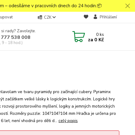
 – odesíláme v pracovních dnech do 24 hodin.📦
kupovat
Přihlášení
CZK
 si rady? Zavolejte.
0
ks
 777 538 008
za
0 Kč
 9 - 18 hod.)
hlavolam ve tvaru pyramidy pro začínající cubery. Pyraminx
ýt začátkem velké lásky k logickým konstrukcím. Logické hry
 k rozvoji prostorového myšlení, logiky a jemných motorických
ostí. Rozměry puzzle: 104?104?104 mm Hračka je určena pro
 6 let, není vhodná pro děti d...
celý popis