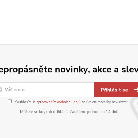
epropásněte novinky, akce a slev
Přihlásit se
Souhlasím se
zpracováním osobních údajů
za účelem rozesílky newsletteru.
Můžete se kdykoli odhlásit. Zasíláme jednou za 14 dní.