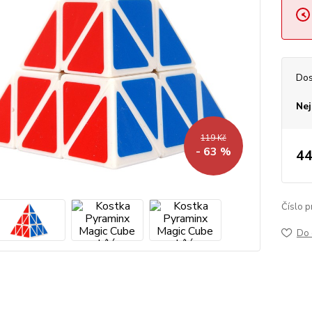
Dos
Nej
119 Kč
- 63 %
44
Číslo p
Do 