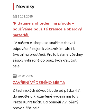
Novinky
10.11.2025
🌱 Balíme s ohledem na přírodu –
používáme použité krabice a obalový
materiál
V našem e-shopu se snažíme chovat
odpovědně nejen k zákazníkům, ale i k
životnímu prostředí. Proto balíme všechny
zásilky výhradně do použitých kra...
číst
celé
04.07.2025
ZAVŘENÍ VÝDEJNÍHO MÍSTA
Z technických důvodů bude od pátku 4.7.
do neděle 6.7. uzavřené výdejní místo v
Praze Kunraticích. Od pondělí 7.7. běžný
provoz.
číst celé