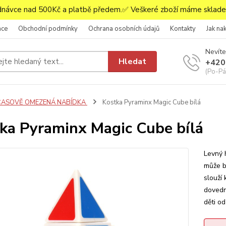
ávce nad 500Kč a platbě předem.✅ Veškeré zboží máme skladem
ace
Obchodní podmínky
Ochrana osobních údajů
Kontakty
Jak na
Nevíte
Hledat
+420
(Po-Pá,
ČASOVĚ OMEZENÁ NABÍDKA
Kostka Pyraminx Magic Cube bílá
ka Pyraminx Magic Cube bílá
Levný 
může b
slouží
dovedn
děti od