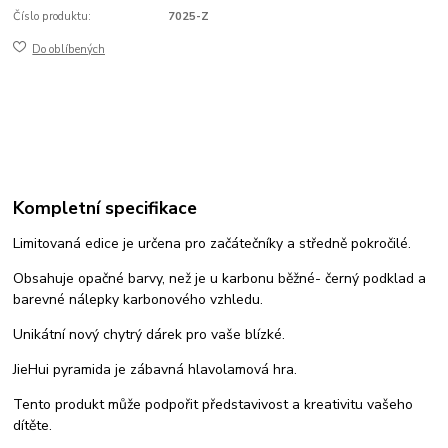
Číslo produktu:
7025-Z
Do oblíbených
Kompletní specifikace
Limitovaná edice je určena pro začátečníky a středně pokročilé.
Obsahuje opačné barvy, než je u karbonu běžné- černý podklad a
barevné nálepky karbonového vzhledu.
Unikátní nový chytrý dárek pro vaše blízké.
JieHui pyramida je zábavná hlavolamová hra.
Tento produkt může podpořit představivost a kreativitu vašeho
dítěte.