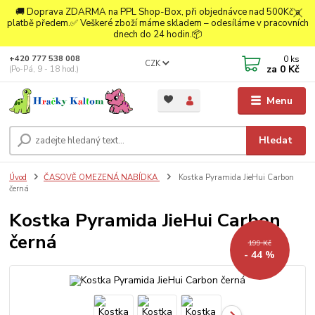
🚚 Doprava ZDARMA na PPL Shop-Box, při objednávce nad 500Kč a
platbě předem.✅ Veškeré zboží máme skladem – odesíláme v pracovních
dnech do 24 hodin.📦
0
ks
+420 777 538 008
CZK
za
0 Kč
(Po-Pá, 9 - 18 hod.)
Menu
Hledat
Úvod
ČASOVĚ OMEZENÁ NABÍDKA
Kostka Pyramida JieHui Carbon
černá
Kostka Pyramida JieHui Carbon
černá
199 Kč
- 44 %