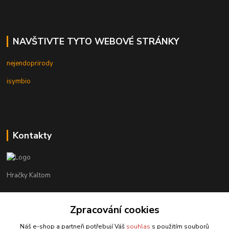
NAVŠTIVTE TYTO WEBOVÉ STRÁNKY
nejendoprirody
isymbio
Kontakty
Hračky Kaltom
Hračky Kaltom
+420 777 538 008
Zpracování cookies
(Po-Pá, 9 - 18 hod.)
Náš e-shop a partneři potřebují Váš
souhlas
s použitím souborů