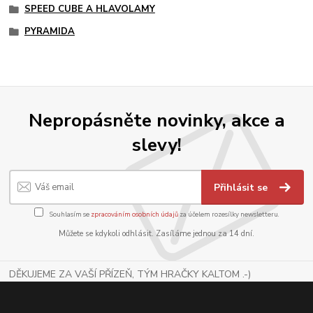
SPEED CUBE A HLAVOLAMY
PYRAMIDA
Nepropásněte novinky, akce a
slevy!
Přihlásit se
Souhlasím se
zpracováním osobních údajů
za účelem rozesílky newsletteru.
Můžete se kdykoli odhlásit. Zasíláme jednou za 14 dní.
DĚKUJEME ZA VAŠÍ PŘÍZEŇ, TÝM HRAČKY KALTOM .-)