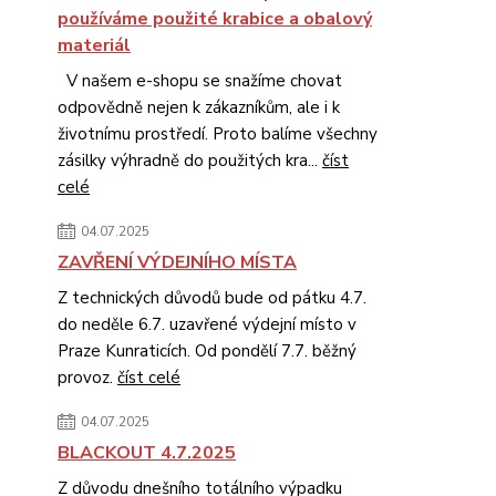
používáme použité krabice a obalový
materiál
V našem e-shopu se snažíme chovat
odpovědně nejen k zákazníkům, ale i k
životnímu prostředí. Proto balíme všechny
zásilky výhradně do použitých kra...
číst
celé
04.07.2025
ZAVŘENÍ VÝDEJNÍHO MÍSTA
Z technických důvodů bude od pátku 4.7.
do neděle 6.7. uzavřené výdejní místo v
Praze Kunraticích. Od pondělí 7.7. běžný
provoz.
číst celé
04.07.2025
BLACKOUT 4.7.2025
Z důvodu dnešního totálního výpadku