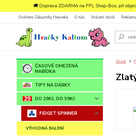
🚚 Doprava ZDARMA na PPL Shop-Box, při objedn
Ověřeno Zákazníky Heureka
O nás
Vrácení zboží
Reklam
Úvod
ČASOVĚ OMEZENÁ
NABÍDKA
Zlat
TIPY NA DÁRKY
DO 29Kč, DO 59Kč
FIDGET SPINNER
VÝHODNÁ BALENÍ