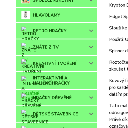
SPOLEČENSKÉ HRY
Krypton
HLAVOLAMY
Fidget Sp
Slouží ke
RETRO HRAČKY
Použití: 
ZNÁTE Z TV
Spinner 
Roztočte 
KREATIVNÍ TVOŘENÍ
zkoušet t
INTERAKTIVNÍ A
Kovový fi
NAUČNÉ HRAČKY
pro každé
dalším pr
HRAČKY DŘEVĚNÉ
Tato malá
odreagová
DĚTSKÉ STAVEBNICE
Právě dík
označován