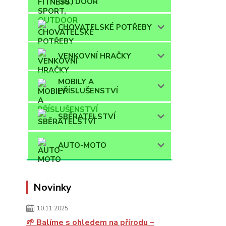
OUTDOOR
CHOVATELSKÉ POTŘEBY
VENKOVNÍ HRAČKY
MOBILY A
PŘÍSLUŠENSTVÍ
SBĚRATELSTVÍ
AUTO-MOTO
Novinky
10.11.2025
🌱 Balíme s ohledem na přírodu –