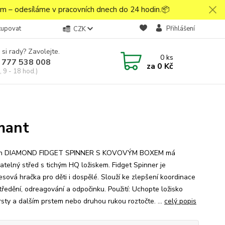
 – odesíláme v pracovních dnech do 24 hodin.📦
kupovat
Přihlášení
CZK
 si rady? Zavolejte.
0
ks
 777 538 008
za
0 Kč
 9 - 18 hod.)
mant
on DIAMOND FIDGET SPINNER S KOVOVÝM BOXEM má
ratelný střed s tichým HQ ložiskem. Fidget Spinner je
esová hračka pro děti i dospělé. Slouží ke zlepšení koordinace
tředění, odreagování a odpočinku. Použití: Uchopte ložisko
rsty a dalším prstem nebo druhou rukou roztočte. ...
celý popis