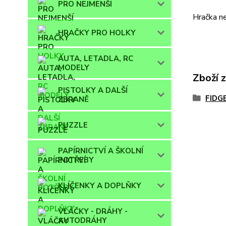
PRO NEJMENŠÍ
Hračka ne
HRAČKY PRO HOLKY
AUTA, LETADLA, RC
MODELY
Zboží 
PISTOLKY A DALŠÍ
FIDG
ZBRANĚ
PUZZLE
PAPÍRNICTVÍ A ŠKOLNÍ
POTŘEBY
KLÍČENKY A DOPLŇKY
VLÁČKY - DRÁHY -
AUTODRÁHY