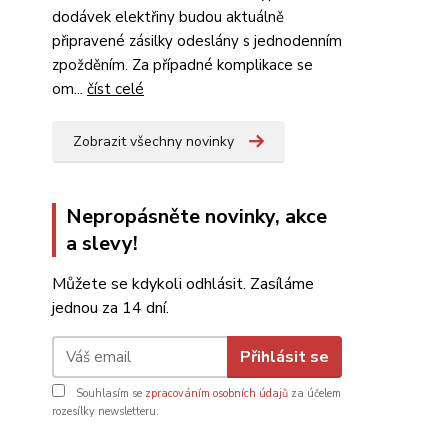
dodávek elektřiny budou aktuálně
připravené zásilky odeslány s jednodenním
zpožděním. Za případné komplikace se
om...
číst celé
Zobrazit všechny novinky
Nepropásněte novinky, akce
a slevy!
Můžete se kdykoli odhlásit. Zasíláme
jednou za 14 dní.
Přihlásit se
Souhlasím se
zpracováním osobních údajů
za účelem
rozesílky newsletteru.