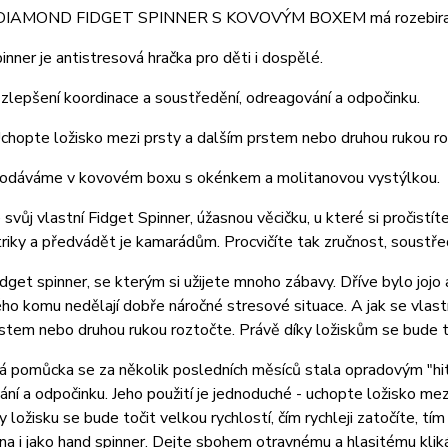
 DIAMOND FIDGET SPINNER S KOVOVÝM BOXEM má rozebiratel
inner je antistresová hračka pro děti i dospělé.
 zlepšení koordinace a soustředění, odreagování a odpočinku.
Uchopte ložisko mezi prsty a dalším prstem nebo druhou rukou rozt
dodáváme v kovovém boxu s okénkem a molitanovou vystýlkou.
svůj vlastní Fidget Spinner, úžasnou věcičku, u které si pročistít
riky a předvádět je kamarádům. Procvičíte tak zručnost, soustředn
dget spinner, se kterým si užijete mnoho zábavy. Dříve bylo jojo
ho komu nedělají dobře náročné stresové situace. A jak se vla
stem nebo druhou rukou roztočte. Právě díky ložiskům se bude to
 pomůcka se za několik posledních měsíců stala opradovým "hite
ní a odpočinku. Jeho použití je jednoduché - uchopte ložisko me
y ložisku se bude točit velkou rychlostí, čím rychleji zatočíte, tí
a i jako hand spinner. Dejte sbohem otravnému a hlasitému kliká