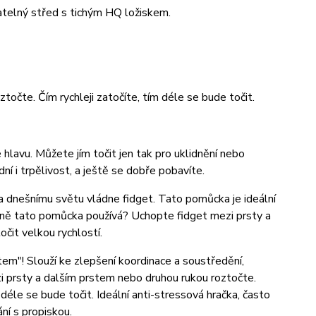
ný střed s tichým HQ ložiskem.
očte. Čím rychleji zatočíte, tím déle se bude točit.
e hlavu. Můžete jím točit jen tak pro uklidnění nebo
í i trpělivost, a ještě se dobře pobavíte.
 a dnešnímu světu vládne fidget. Tato pomůcka je ideální
stně tato pomůcka používá? Uchopte fidget mezi prsty a
čit velkou rychlostí.
m"! Slouží ke zlepšení koordinace a soustředění,
zi prsty a dalším prstem nebo druhou rukou roztočte.
m déle se bude točit. Ideální anti-stressová hračka, často
ní s propiskou.