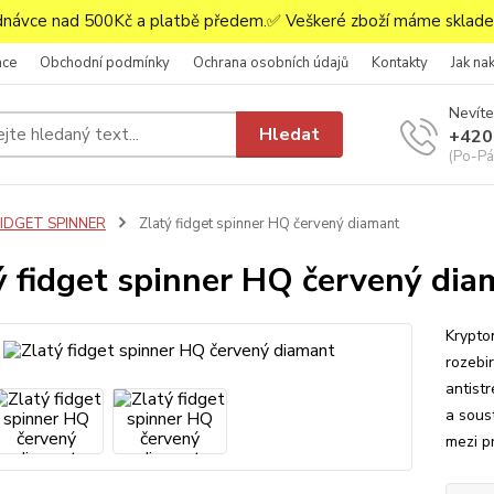
ávce nad 500Kč a platbě předem.✅ Veškeré zboží máme skladem
ace
Obchodní podmínky
Ochrana osobních údajů
Kontakty
Jak na
Nevíte
Hledat
+420
(Po-Pá,
FIDGET SPINNER
Zlatý fidget spinner HQ červený diamant
ý fidget spinner HQ červený dia
Krypt
rozebi
antistr
a sous
mezi p