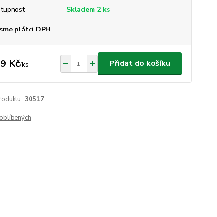
tupnost
Skladem 2 ks
sme plátci DPH
9 Kč
Přidat do košíku
/
ks
roduktu:
30517
oblíbených